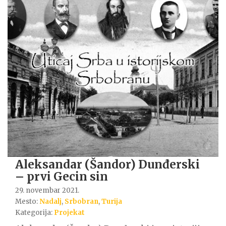
Aleksandar (Šandor) Dunđerski
– prvi Gecin sin
29. novembar 2021.
Mesto:
Nadalj
,
Srbobran
,
Turija
Kategorija:
Projekat