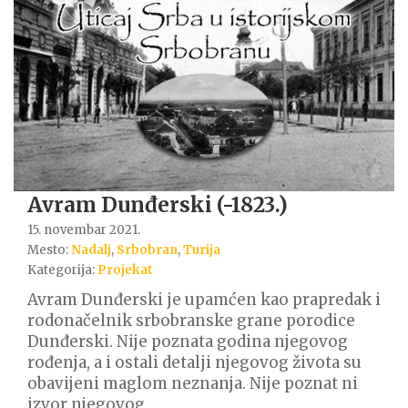
Avram Dunđerski (-1823.)
15. novembar 2021.
Mesto:
Nadalj
,
Srbobran
,
Turija
Kategorija:
Projekat
Avram Dunđerski je upamćen kao prapredak i
rodonačelnik srbobranske grane porodice
Dunđerski. Nije poznata godina njegovog
rođenja, a i ostali detalji njegovog života su
obavijeni maglom neznanja. Nije poznat ni
izvor njegovog…