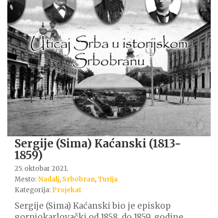
Sergije (Sima) Kaćanski (1813-
1859)
25. oktobar 2021.
Mesto:
Nadalj
,
Srbobran
,
Turija
Kategorija:
Projekat
Sergije (Sima) Kaćanski bio je episkop
gornjokarlovački od 1858. do 1859. godine.