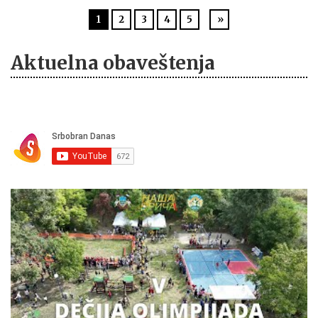
1
2
3
4
5
»
Aktuelna obaveštenja