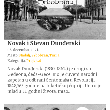
Novak i Stevan Dunđerski
06. decembar 2021.
Mesto:
Nadalj
,
Srbobran
,
Turija
Kategorija:
Projekat
Novak Dunđerski (1830-1862.) je drugi sin
Gedeona, deda-Gece. Bio je čuveni narodni
kapetan u odbrani Sentomaša u Revoluciji
1848/49. godine na feketićkoj ćupriji. Umro je
mlad u 33. godini života. Imao…