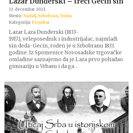
Lazar Dunđerski – treći Gecin sin
13. decembar 2021.
Mesto:
Nadalj
,
Srbobran
,
Turija
Kategorija:
Projekat
Lazar Laza Dunđerski (1833-
1917.), veleposednik i industrijalac, najmlađi
sin deda-Gecin, rođen je u Srbobranu 1833.
godine. Iz Spomenice Novosadske trgovačke
omladine saznajemo da je Laza prvo pohađao
gimnaziju u Vrbasu i da ga…