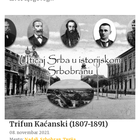
Trifun Kaćanski (1807-1891)
08. novembar 2021.
Mesto:
Nadalj
,
Srbobran
,
Turija