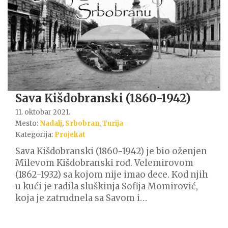
Sava Kišdobranski (1860-1942)
11. oktobar 2021.
Mesto:
Nadalj
,
Srbobran
,
Turija
Kategorija:
Projekat
Sava Kišdobranski (1860-1942) je bio oženjen
Milevom Kišdobranski rođ. Velemirovom
(1862-1932) sa kojom nije imao dece. Kod njih
u kući je radila sluškinja Sofija Momirović,
koja je zatrudnela sa Savom i…