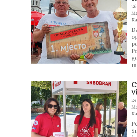
26.
Me
Ka
Da
op
po
Pr
go
m
C
v
24.
Me
Ka
Po
Sr