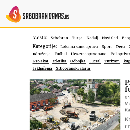
Mesto:
Srbobran
Turija
Nadalj
Novi Sad
Beo
Kategorije:
Lokalna samouprava
Sport
Deca
udruženje
Fudbal
Некатегоризовано
Poljoprivr
Projekat
atletika
Odbojka
Futsal
Turizam
kug
Isključenja
Srbobranski alarm
P
f
04
Me
Ka
Na
cr