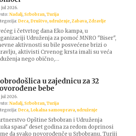
 jul 2026.
sto:
Nadalj
,
Srbobran
,
Turija
tegorija:
Deca
,
Društvo
,
udruženje
,
Zabava
,
Zdravlje
ećeg i četvrtog dana Eko kampa, u
ganizaciji Udruženja za pomoć MNRO "Biser",
evne aktivnosti su bile posvećene brizi o
ravlju, aktivisti Crvenog krsta imali su veća
aduženja nego obično,…
obrodošlica u zajednicu za 32
ovorođene bebe
 jul 2026.
sto:
Nadalj
,
Srbobran
,
Turija
tegorija:
Deca
,
Lokalna samouprava
,
udruženje
rtnerstvo Opštine Srbobran i Udruženja
uka spasa" deset godina za redom doprinosi
me da svako novorođenče u Srbobranu, Turiji