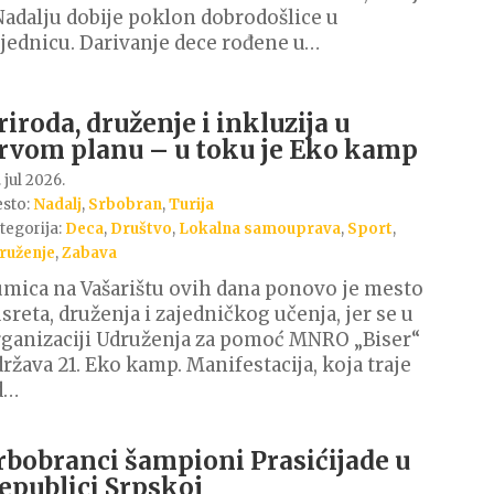
Nadalju dobije poklon dobrodošlice u
jednicu. Darivanje dece rođene u…
riroda, druženje i inkluzija u
rvom planu – u toku je Eko kamp
 jul 2026.
sto:
Nadalj
,
Srbobran
,
Turija
tegorija:
Deca
,
Društvo
,
Lokalna samouprava
,
Sport
,
ruženje
,
Zabava
mica na Vašarištu ovih dana ponovo je mesto
sreta, druženja i zajedničkog učenja, jer se u
ganizaciji Udruženja za pomoć MNRO „Biser“
ržava 21. Eko kamp. Manifestacija, koja traje
d…
rbobranci šampioni Prasićijade u
epublici Srpskoj