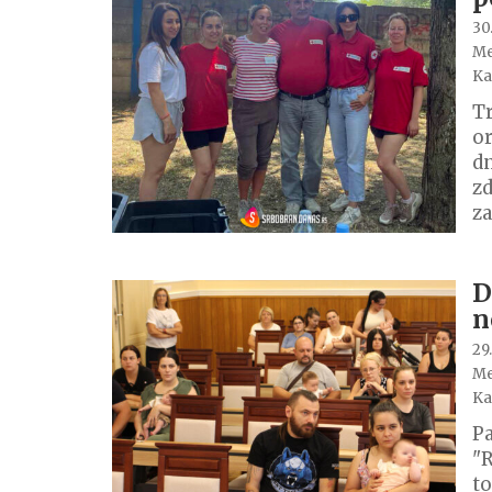
30.
Me
Ka
Tr
or
dn
zd
z
D
n
29.
Me
Ka
Pa
"R
to