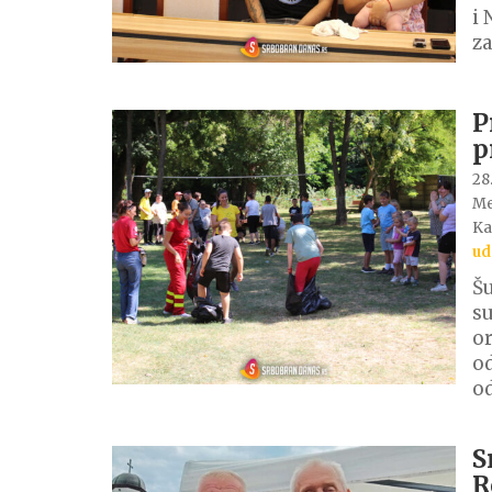
i 
za
P
p
28.
Me
Ka
ud
Šu
su
or
od
o
S
R