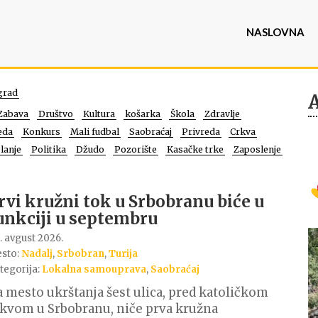
NASLOVNA
grad
Zabava
Društvo
Kultura
košarka
Škola
Zdravlje
eda
Konkurs
Mali fudbal
Saobraćaj
Privreda
Crkva
lanje
Politika
Džudo
Pozorište
Kasačke trke
Zaposlenje
rvi kružni tok u Srbobranu biće u
unkciji u septembru
. avgust 2026.
sto:
Nadalj
,
Srbobran
,
Turija
tegorija:
Lokalna samouprava
,
Saobraćaj
 mesto ukrštanja šest ulica, pred katoličkom
kvom u Srbobranu, niče prva kružna