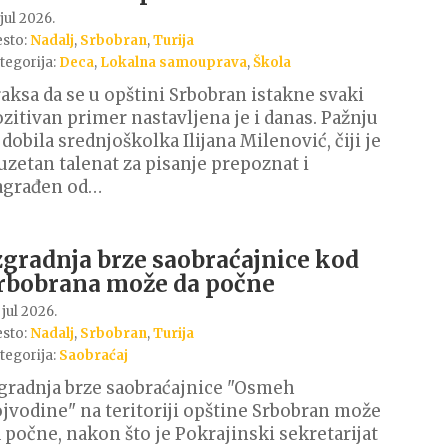
 jul 2026.
sto:
Nadalj
,
Srbobran
,
Turija
tegorija:
Deca
,
Lokalna samouprava
,
Škola
aksa da se u opštini Srbobran istakne svaki
zitivan primer nastavljena je i danas. Pažnju
 dobila srednjoškolka Ilijana Milenović, čiji je
uzetan talenat za pisanje prepoznat i
agrađen od…
zgradnja brze saobraćajnice kod
rbobrana može da počne
 jul 2026.
sto:
Nadalj
,
Srbobran
,
Turija
tegorija:
Saobraćaj
gradnja brze saobraćajnice "Osmeh
jvodine" na teritoriji opštine Srbobran može
 počne, nakon što je Pokrajinski sekretarijat