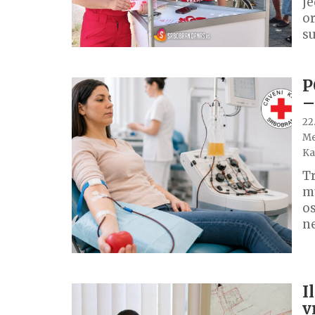
je
or
su
P
–
22.
Me
Ka
Tr
mu
os
ne
I
v