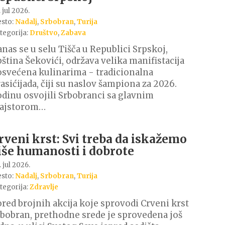
 jul 2026.
sto:
Nadalj
,
Srbobran
,
Turija
tegorija:
Društvo
,
Zabava
nas se u selu Tišča u Republici Srpskoj,
ština Šekovići, održava velika manifistacija
svećena kulinarima - tradicionalna
asićijada, čiji su naslov šampiona za 2026.
dinu osvojili Srbobranci sa glavnim
ajstorom…
rveni krst: Svi treba da iskažemo
iše humanosti i dobrote
 jul 2026.
sto:
Nadalj
,
Srbobran
,
Turija
tegorija:
Zdravlje
red brojnih akcija koje sprovodi Crveni krst
bobran, prethodne srede je sprovedena još