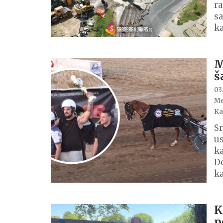
ra
sa
ka
M
š
03
Me
Ka
Sr
us
ka
Do
k
K
p