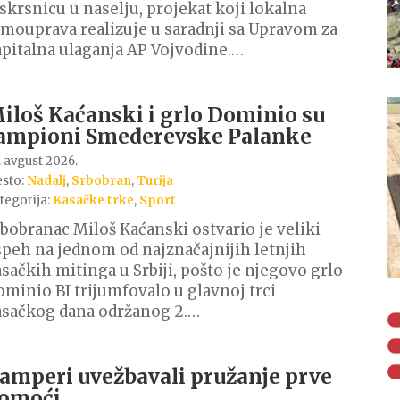
skrsnicu u naselju, projekat koji lokalna
mouprava realizuje u saradnji sa Upravom za
pitalna ulaganja AP Vojvodine.…
iloš Kaćanski i grlo Dominio su
ampioni Smederevske Palanke
. avgust 2026.
sto:
Nadalj
,
Srbobran
,
Turija
tegorija:
Kasačke trke
,
Sport
bobranac Miloš Kaćanski ostvario je veliki
peh na jednom od najznačajnijih letnjih
sačkih mitinga u Srbiji, pošto je njegovo grlo
minio BI trijumfovalo u glavnoj trci
asačkog dana održanog 2.…
amperi uvežbavali pružanje prve
omoći