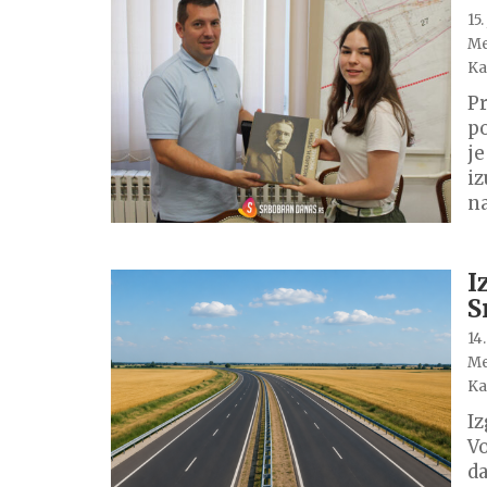
15.
Me
Ka
Pr
po
je
iz
n
I
S
14.
Me
Ka
Iz
Vo
da