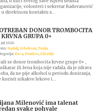
dna, u ulici Svetog Save ispred sedišta
ganizacije, volonteri i sekretar Radovanović
 u direktnom kontaktu s…
OTREBAN DONOR TROMBOCITA
 KRVNA GRUPA 0+
 jul 2026.
sto:
Nadalj
,
Srbobran
,
Turija
tegorija:
Deca
,
Društvo
,
Zdravlje
aži se donor trombocita krvne grupe 0+ ,
škarac ili žena koja nije rađala, da je zdrava
oba, da ne pije alkohol u periodu doniranja,
 koristi nikakve lekove i…
lijana Milenović ima talenat
redan svake pohvale