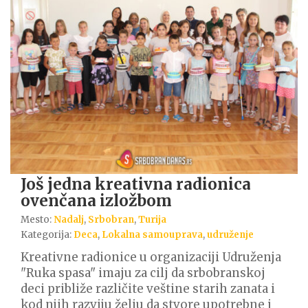
Još jedna kreativna radionica
ovenčana izložbom
Mesto:
Nadalj
,
Srbobran
,
Turija
Kategorija:
Deca
,
Lokalna samouprava
,
udruženje
Kreativne radionice u organizaciji Udruženja
"Ruka spasa" imaju za cilj da srbobranskoj
deci približe različite veštine starih zanata i
kod njih razviju želju da stvore upotrebne i