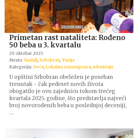
Primetan rast nataliteta: Rođeno
50 beba u 3. kvartalu
29. oktobar 2025.
Mesto:
Nadalj
,
Srbobran
,
Turija
Kategorija:
Deca
,
Lokalna samouprava
,
udruženje
U opštini Srbobran obeležen je poseban
trenutak - čak pedeset novih života
obogatilo je ovu zajednicu tokom trećeg
kvartala 2025. godine, što predstavlja najveći
broj novorođenih beba u poslednjoj deceniji,
…