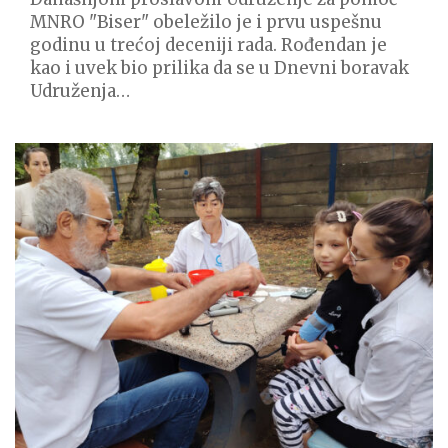
MNRO "Biser" obeležilo je i prvu uspešnu
godinu u trećoj deceniji rada. Rođendan je
kao i uvek bio prilika da se u Dnevni boravak
Udruženja…