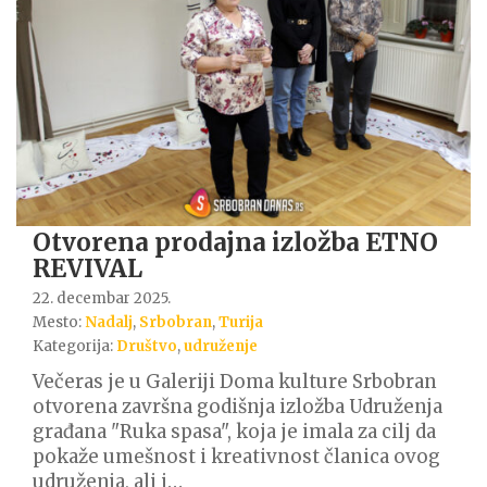
Otvorena prodajna izložba ETNO
REVIVAL
22. decembar 2025.
Mesto:
Nadalj
,
Srbobran
,
Turija
Kategorija:
Društvo
,
udruženje
Večeras je u Galeriji Doma kulture Srbobran
otvorena završna godišnja izložba Udruženja
građana "Ruka spasa", koja je imala za cilj da
pokaže umešnost i kreativnost članica ovog
udruženja, ali i…