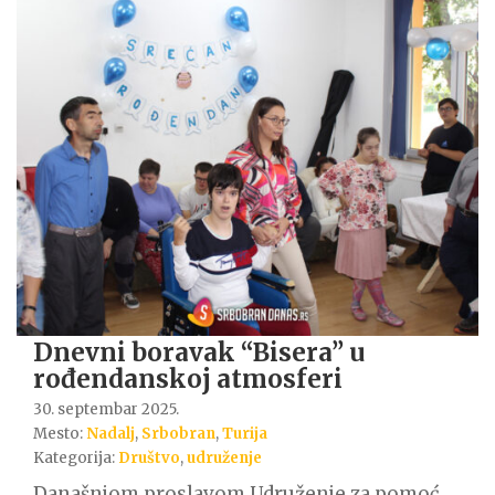
Dnevni boravak “Bisera” u
rođendanskoj atmosferi
30. septembar 2025.
Mesto:
Nadalj
,
Srbobran
,
Turija
Kategorija:
Društvo
,
udruženje
Današnjom proslavom Udruženje za pomoć