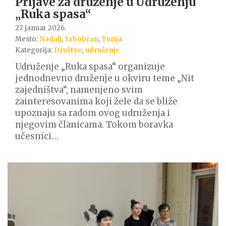
Prijave za druženje u Udruženju
„Ruka spasa“
27. januar 2026.
Mesto:
Nadalj
,
Srbobran
,
Turija
Kategorija:
Društvo
,
udruženje
Udruženje „Ruka spasa“ organizuje
jednodnevno druženje u okviru teme „Nit
zajedništva“, namenjeno svim
zainteresovanima koji žele da se bliže
upoznaju sa radom ovog udruženja i
njegovim članicama. Tokom boravka
učesnici…