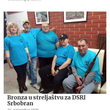
Bronza u streljaštvu za DSRI
Srbobran