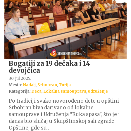
Bogatiji za 19 dečaka i 14
devojčica
30. jul 2025.
Mesto:
Nadalj
,
Srbobran
,
Turija
Kategorija:
Deca
,
Lokalna samouprava
,
udruženje
Po tradiciji svako novorođeno dete u opštini
Srbobran biva darivano od lokalne
samouprave i Udruženja "Ruka spasa", što je i
danas bio slučaj u Skupštinskoj sali zgrade
Opštine, gde su…