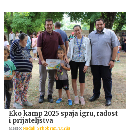
Eko kamp 2025 spaja igru, radost
i prijateljstva
Mesto:
Nadalj
,
Srbobran
,
Turija