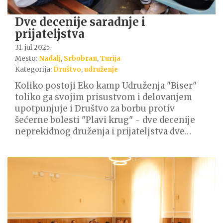
Dve decenije saradnje i
prijateljstva
31. jul 2025.
Mesto:
Nadalj
,
Srbobran
,
Turija
Kategorija:
Društvo
,
udruženje
Koliko postoji Eko kamp Udruženja "Biser"
toliko ga svojim prisustvom i delovanjem
upotpunjuje i Društvo za borbu protiv
šećerne bolesti "Plavi krug" - dve decenije
neprekidnog druženja i prijateljstva dve…