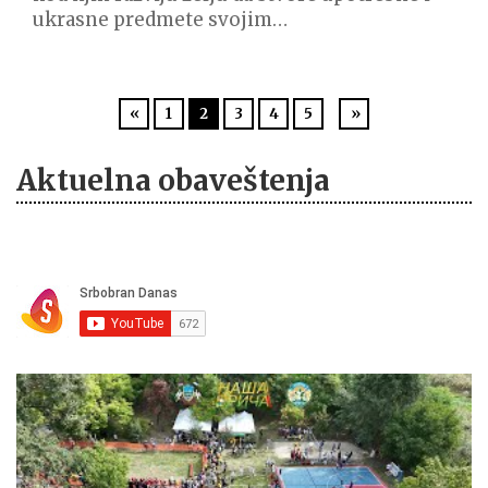
ukrasne predmete svojim…
«
1
2
3
4
5
»
Aktuelna obaveštenja