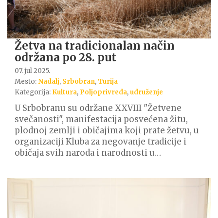
Žetva na tradicionalan način
održana po 28. put
07. jul 2025.
Mesto:
Nadalj
,
Srbobran
,
Turija
Kategorija:
Kultura
,
Poljoprivreda
,
udruženje
U Srbobranu su održane XXVIII "Žetvene
svečanosti", manifestacija posvećena žitu,
plodnoj zemlji i običajima koji prate žetvu, u
organizaciji Kluba za negovanje tradicije i
običaja svih naroda i narodnosti u…