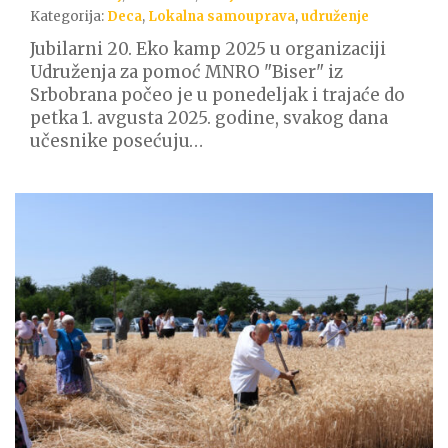
Kategorija:
Deca
,
Lokalna samouprava
,
udruženje
Jubilarni 20. Eko kamp 2025 u organizaciji
Udruženja za pomoć MNRO "Biser" iz
Srbobrana počeo je u ponedeljak i trajaće do
petka 1. avgusta 2025. godine, svakog dana
učesnike posećuju…