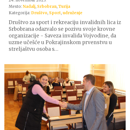
24. novembar 2025.
Mesto:
Nadalj
,
Srbobran
,
Turija
Kategorija:
Društvo
,
Sport
,
udruženje
Društvo za sport i rekreaciju invalidnih lica iz
Srbobrana odazvalo se pozivu svoje krovne
organizacije - Saveza invalida Vojvodine, da
uzme učešće u Pokrajinskom prvenstvu u
streljaštvu osoba s…