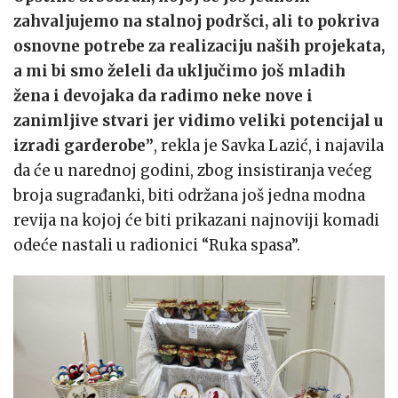
zahvaljujemo na stalnoj podršci, ali to pokriva
osnovne potrebe za realizaciju naših projekata,
a mi bi smo želeli da uključimo još mladih
žena i devojaka da radimo neke nove i
zanimljive stvari jer vidimo veliki potencijal u
izradi garderobe”
, rekla je Savka Lazić, i najavila
da će u narednoj godini, zbog insistiranja većeg
broja sugrađanki, biti održana još jedna modna
revija na kojoj će biti prikazani najnoviji komadi
odeće nastali u radionici “Ruka spasa”.