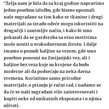
“Želja nam je bila da za kraj godine napravimo
jednu posebnu izložbu, gde bismo upoznali
naše sugrađane sa tim kako se tkanine i drugi
materijali za izradu odeće mogu iskoristiti na
drugačiji i zanimljiv način, i kako bi smo
pokazali da se garderoba sa etno motivima
može nositi u svakodnevnom životu. I dalje
imamo u ponudi haljine sa vezom, gde smo
posebno ponosni na Zmijanjski vez, ali i
haljine bez veza koje su krojene da budu
moderne ali da podsećaju na neka davna
vremena. Koristimo samo prirodne
materijale, u pitanju je ručni rad, i nadamo se
da će se naši sugrađani više zainteresovati i
kupiti neke od unikatnih eksponata i u njima
uživati.