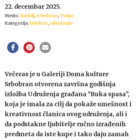
22. decembar 2025.
Mesto:
Nadalj
,
Srbobran
,
Turija
Kategorija:
Društvo
,
udruženje
Večeras je u Galeriji Doma kulture
Srbobran otvorena završna godišnja
izložba Udruženja građana “Ruka spasa”,
koja je imala za cilj da pokaže umešnost i
kreativnost članica ovog udruženja, ali i
da podstakne ljubitelje ručno izrađenih
predmeta da iste kupe i tako daju zamah