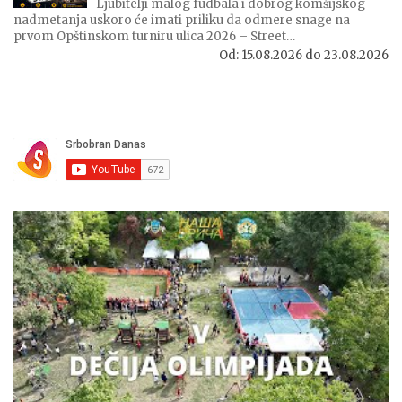
Ljubitelji malog fudbala i dobrog komšijskog
nadmetanja uskoro će imati priliku da odmere snage na
prvom Opštinskom turniru ulica 2026 – Street…
Od:
15.08.2026
do
23.08.2026