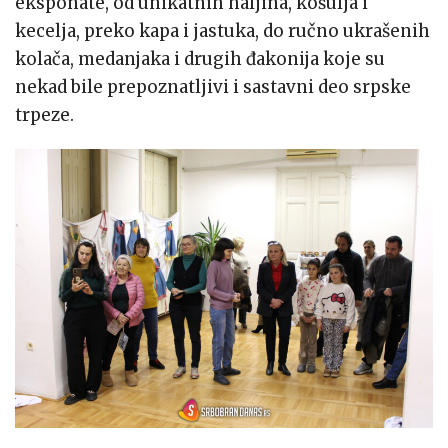
eksponate, od unikatnih haljina, košulja i
kecelja, preko kapa i jastuka, do ručno ukrašenih
kolača, medanjaka i drugih đakonija koje su
nekad bile prepoznatljivi i sastavni deo srpske
trpeze.