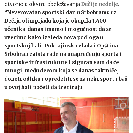
otvorio u okviru obeležavanja
Dečije nedelje
.
“Neverovatan sportski dan u Srbobranu; uz
Dečiju olimpijadu koja je okupila 1.400
učenika, danas imamo i mogućnost da se
uverimo kako izgleda nova podloga u
sportskoj hali. Pokrajinska vlada i Opština
Srbobran zaista rade na unapređenju sporta i
sportske infrastrukture i siguran sam da će
mnogi, među decom koja se danas takmiče,
doneti odliku i opredeliti se za neki sport i baš
u ovoj hali početi da treniraju.