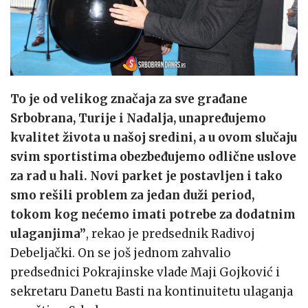
To je od velikog značaja za sve građane
Srbobrana, Turije i Nadalja, unapređujemo
kvalitet života u našoj sredini, a u ovom slučaju
svim sportistima obezbeđujemo odlične uslove
za rad u hali. Novi parket je postavljen i tako
smo rešili problem za jedan duži period,
tokom kog nećemo imati potrebe za dodatnim
ulaganjima”
, rekao je predsednik Radivoj
Debeljački. On se još jednom zahvalio
predsednici Pokrajinske vlade Maji Gojković i
sekretaru Danetu Basti na kontinuitetu ulaganja