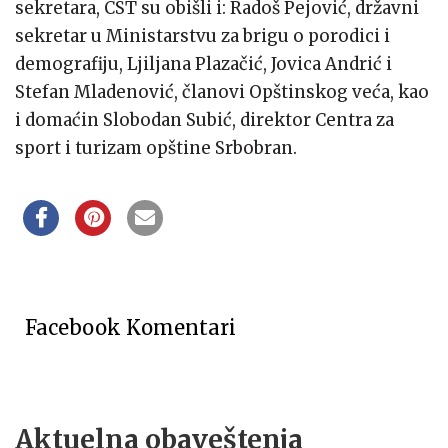
sekretara, CST su obišli i: Radoš Pejović, državni
sekretar u Ministarstvu za brigu o porodici i
demografiju, Ljiljana Plazačić, Jovica Andrić i
Stefan Mladenović, članovi Opštinskog veća, kao
i domaćin Slobodan Subić, direktor Centra za
sport i turizam opštine Srbobran.
Facebook Komentari
Aktuelna obaveštenja