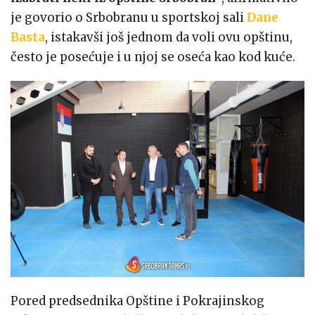
je govorio o Srbobranu u sportskoj sali
Dane
Basta
, istakavši još jednom da voli ovu opštinu,
često je posećuje i u njoj se oseća kao kod kuće.
Pored predsednika Opštine i Pokrajinskog