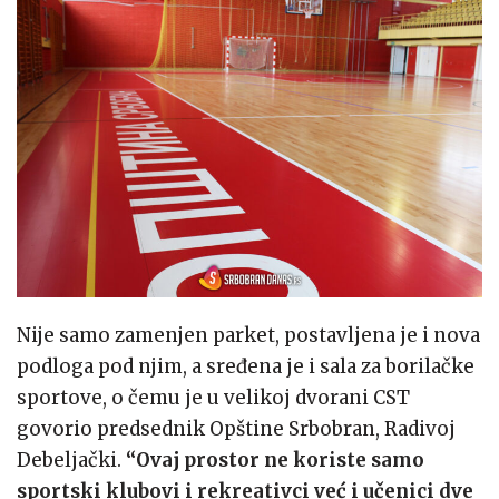
Nije samo zamenjen parket, postavljena je i nova
podloga pod njim, a sređena je i sala za borilačke
sportove, o čemu je u velikoj dvorani CST
govorio predsednik Opštine Srbobran, Radivoj
Debeljački.
“Ovaj prostor ne koriste samo
sportski klubovi i rekreativci već i učenici dve