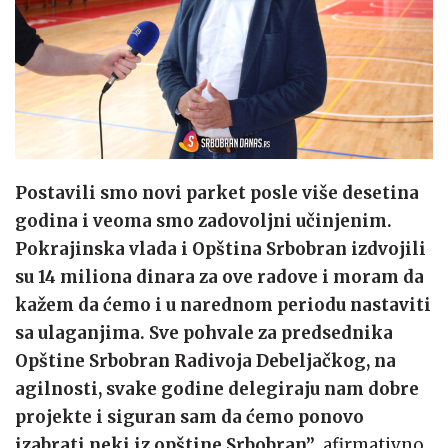
Postavili smo novi parket posle više desetina
godina i veoma smo zadovoljni učinjenim.
Pokrajinska vlada i Opština Srbobran izdvojili
su 14 miliona dinara za ove radove i moram da
kažem da ćemo i u narednom periodu nastaviti
sa ulaganjima. Sve pohvale za predsednika
Opštine Srbobran Radivoja Debeljačkog, na
agilnosti, svake godine delegiraju nam dobre
projekte i siguran sam da ćemo ponovo
izabrati neki iz opštine Srbobran”
, afirmativno