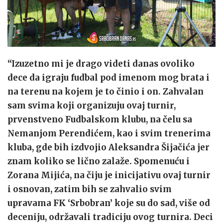
“Izuzetno mi je drago videti danas ovoliko
dece da igraju fudbal pod imenom mog brata i
na terenu na kojem je to činio i on. Zahvalan
sam svima koji organizuju ovaj turnir,
prvenstveno Fudbalskom klubu, na čelu sa
Nemanjom Perendićem, kao i svim trenerima
kluba, gde bih izdvojio Aleksandra Šijačića jer
znam koliko se lično zalaže. Spomenuću i
Zorana Mijića, na čiju je inicijativu ovaj turnir
i osnovan, zatim bih se zahvalio svim
upravama FK ‘Srbobran’ koje su do sad, više od
deceniju, održavali tradiciju ovog turnira. Deci