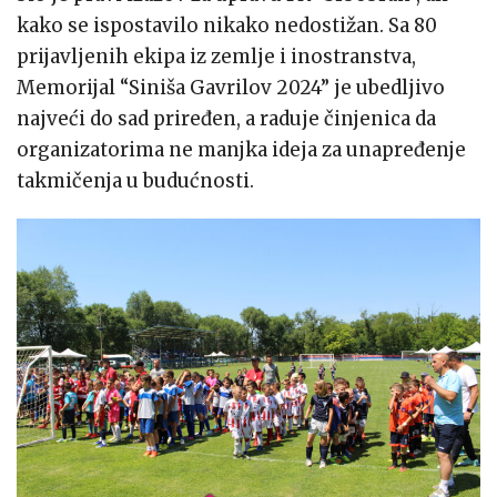
kako se ispostavilo nikako nedostižan. Sa 80
prijavljenih ekipa iz zemlje i inostranstva,
Memorijal “Siniša Gavrilov 2024” je ubedljivo
najveći do sad priređen, a raduje činjenica da
organizatorima ne manjka ideja za unapređenje
takmičenja u budućnosti.