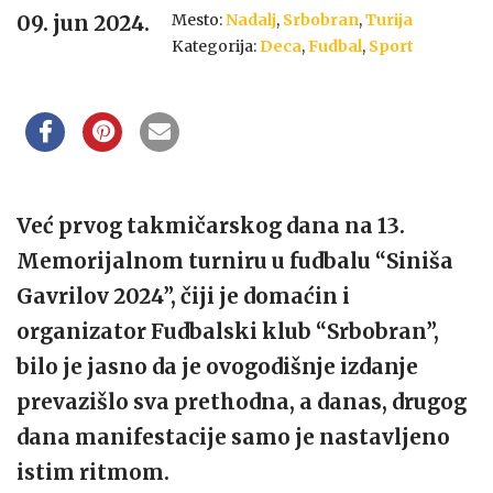
Mesto:
Nadalj
,
Srbobran
,
Turija
09. jun 2024.
Kategorija:
Deca
,
Fudbal
,
Sport
Već prvog takmičarskog dana na 13.
Memorijalnom turniru u fudbalu “Siniša
Gavrilov 2024”, čiji je domaćin i
organizator Fudbalski klub “Srbobran”,
bilo je jasno da je ovogodišnje izdanje
prevazišlo sva prethodna, a danas, drugog
dana manifestacije samo je nastavljeno
istim ritmom.