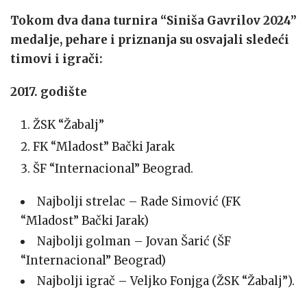
Tokom dva dana turnira “Siniša Gavrilov 2024”
medalje, pehare i priznanja su osvajali sledeći
timovi i igrači:
2017. godište
ŽSK “Žabalj”
FK “Mladost” Bački Jarak
ŠF “Internacional” Beograd.
Najbolji strelac – Rade Simović (FK
“Mladost” Bački Jarak)
Najbolji golman – Jovan Šarić (ŠF
“Internacional” Beograd)
Najbolji igrač – Veljko Fonjga (ŽSK “Žabalj”).