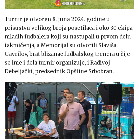
Turnir je otvoren 8. juna 2024. godine u
prisustvu velikog broja posetilaca i oko 30 ekipa
mladih fudbalera koji su nastupali u prvom delu
takmičenja, a Memorijal su otvorili Slaviša
Gavrilov, brat blizanac fudbalskog trenera u čije
se ime i dela turnir organizuje, i Radivoj
Debeljački, predsednik Opštine Srbobran.