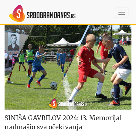
Toggl
navig
SINIŠA GAVRILOV 2024: 13. Memorijal
nadmašio sva očekivanja