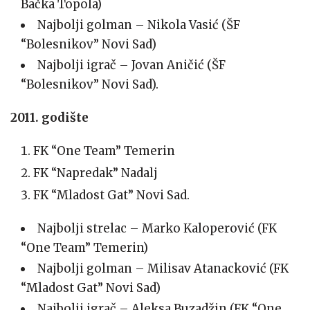
Bačka Topola)
Najbolji golman – Nikola Vasić (ŠF
“Bolesnikov” Novi Sad)
Najbolji igrač – Jovan Aničić (ŠF
“Bolesnikov” Novi Sad).
2011. godište
FK “One Team” Temerin
FK “Napredak” Nadalj
FK “Mladost Gat” Novi Sad.
Najbolji strelac – Marko Kaloperović (FK
“One Team” Temerin)
Najbolji golman – Milisav Atanacković (FK
“Mladost Gat” Novi Sad)
Najbolji igrač – Aleksa Buzadžin (FK “One