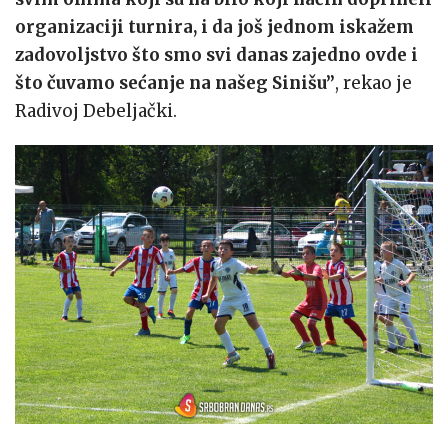
organizaciji turnira, i da još jednom iskažem
zadovoljstvo što smo svi danas
zajedno
ovde i
što čuvamo sećanje na našeg Sinišu”
, rekao je
Radivoj Debeljački.