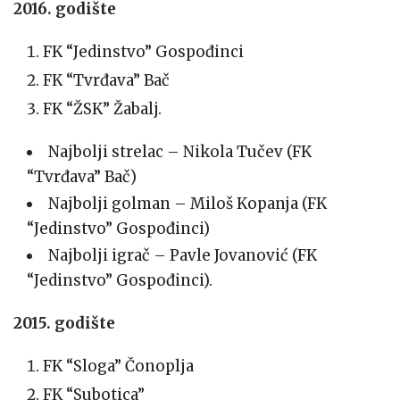
2016. godište
FK “Jedinstvo” Gospođinci
FK “Tvrđava” Bač
FK “ŽSK” Žabalj.
Najbolji strelac – Nikola Tučev (FK
“Tvrđava” Bač)
Najbolji golman – Miloš Kopanja (FK
“Jedinstvo” Gospođinci)
Najbolji igrač – Pavle Jovanović (FK
“Jedinstvo” Gospođinci).
2015. godište
FK “Sloga” Čonoplja
FK “Subotica”