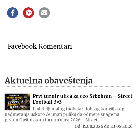
Facebook Komentari
Aktuelna obaveštenja
Prvi turnir ulica za ceo Srbobran – Street
Football 3×3
Ljubitelji malog fudbala i dobrog komšijskog
nadmetanja uskoro će imati priliku da odmere snage na
prvom Opštinskom turniru ulica 2026 – Street…
Od:
15.08.2026
do
23.08.2026