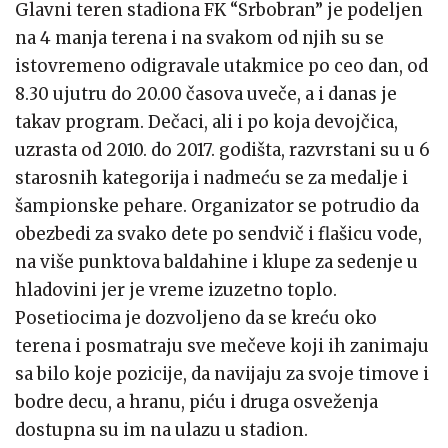
Glavni teren stadiona FK “Srbobran” je podeljen
na 4 manja terena i na svakom od njih su se
istovremeno odigravale utakmice po ceo dan, od
8.30 ujutru do 20.00 časova uveče, a i danas je
takav program. Dečaci, ali i po koja devojčica,
uzrasta od 2010. do 2017. godišta, razvrstani su u 6
starosnih kategorija i nadmeću se za medalje i
šampionske pehare. Organizator se potrudio da
obezbedi za svako dete po sendvič i flašicu vode,
na više punktova baldahine i klupe za sedenje u
hladovini jer je vreme izuzetno toplo.
Posetiocima je dozvoljeno da se kreću oko
terena i posmatraju sve mečeve koji ih zanimaju
sa bilo koje pozicije, da navijaju za svoje timove i
bodre decu, a hranu, piću i druga osveženja
dostupna su im na ulazu u stadion.