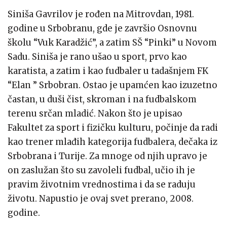
Siniša Gavrilov je rođen na Mitrovdan, 1981.
godine u Srbobranu, gde je završio Osnovnu
školu “Vuk Karadžić”, a zatim SŠ “Pinki” u Novom
Sadu. Siniša je rano ušao u sport, prvo kao
karatista, a zatim i kao fudbaler u tadašnjem FK
“Elan ” Srbobran. Ostao je upamćen kao izuzetno
častan, u duši čist, skroman i na fudbalskom
terenu srčan mladić. Nakon što je upisao
Fakultet za sport i fizičku kulturu, počinje da radi
kao trener mlađih kategorija fudbalera, dečaka iz
Srbobrana i Turije. Za mnoge od njih upravo je
on zaslužan što su zavoleli fudbal, učio ih je
pravim životnim vrednostima i da se raduju
životu. Napustio je ovaj svet prerano, 2008.
godine.