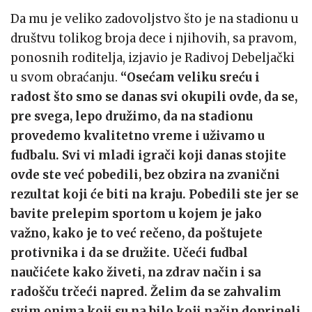
Da mu je veliko zadovoljstvo što je na stadionu u
društvu tolikog broja dece i njihovih, sa pravom,
ponosnih roditelja, izjavio je Radivoj Debeljački
u svom obraćanju.
“Osećam veliku sreću i
radost što smo se danas svi okupili ovde, da se,
pre svega, lepo družimo, da na stadionu
provedemo kvalitetno vreme i uživamo u
fudbalu. Svi vi mladi igrači koji danas stojite
ovde ste već pobedili, bez obzira na zvanični
rezultat koji će biti na kraju.
Pobedili ste jer se
bavite prelepim sportom u kojem je jako
važno, kako je to već rečeno, da poštujete
protivnika i da se družite. Učeći fudbal
naučićete kako živeti, na zdrav način i sa
radošču trčeći napred. Želim da se zahvalim
svim onima koji su na bilo koji način doprineli