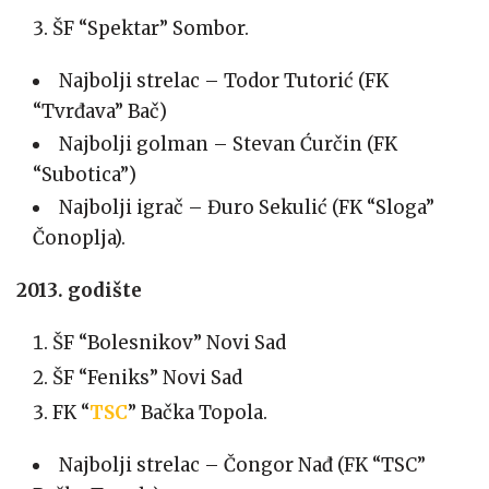
ŠF “Spektar” Sombor.
Najbolji strelac – Todor Tutorić (FK
“Tvrđava” Bač)
Najbolji golman – Stevan Ćurčin (FK
“Subotica”)
Najbolji igrač – Đuro Sekulić (FK “Sloga”
Čonoplja).
2013. godište
ŠF “Bolesnikov” Novi Sad
ŠF “Feniks” Novi Sad
FK “
TSC
” Bačka Topola.
Najbolji strelac – Čongor Nađ (FK “TSC”