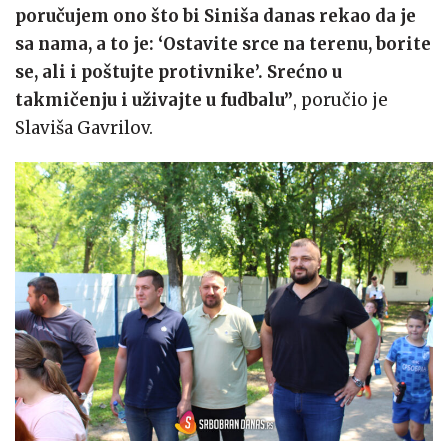
poručujem ono što bi Siniša danas rekao da je
sa nama, a to je: ‘Ostavite srce na terenu, borite
se, ali i poštujte protivnike’. Srećno u
takmičenju i uživajte u fudbalu”
, poručio je
Slaviša Gavrilov.