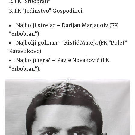
FK “Srbobran”
FK “Jedinstvo” Gospođinci.
Najbolji strelac – Darijan Marjanoiv (FK
“Srbobran”)
Najbolji golman – Ristić Mateja (FK “Polet”
Karavukovo)
Najbolji igrač – Pavle Novaković (FK
“Srbobran”).