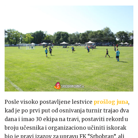
Posle visoko postavljene lestvice
prošlog juna
,
kad je po prvi put od osnivanja turnir trajao dva
dana i imao 30 ekipa na travi, postaviti rekord u
broju učesnika i organizaciono učiniti iskorak
bio je pravi izazov za upravu FK “Srbobran”, ali