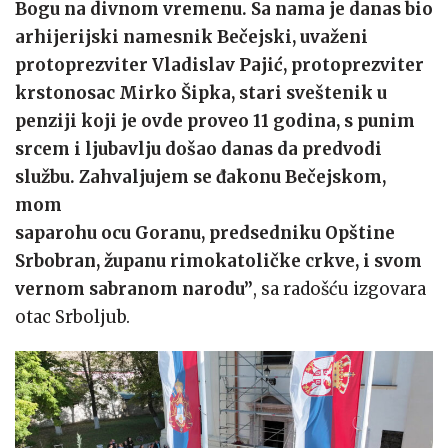
Bogu na divnom vremenu. Sa nama je danas bio
arhijerijski namesnik Bečejski, uvaženi
protoprezviter Vladislav Pajić, protoprezviter
krstonosac Mirko Šipka, stari sveštenik u
penziji koji je ovde proveo 11 godina, s punim
srcem i ljubavlju došao danas da predvodi
službu. Zahvaljujem se đakonu Bečejskom,
mom
saparohu ocu Goranu, predsedniku Opštine
Srbobran, županu rimokatoličke crkve, i svom
vernom sabranom narodu”
, sa radošću izgovara
otac Srboljub.