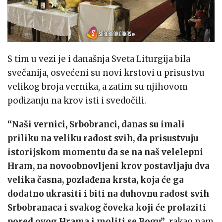
S tim u vezi je i današnja Sveta Liturgija bila
svečanija, osvećeni su novi krstovi u prisustvu
velikog broja vernika, a zatim su njihovom
podizanju na krov isti i svedočili.
“Naši vernici, Srbobranci, danas su imali
priliku na veliku radost svih, da prisustvuju
istorijskom momentu da se na naš velelepni
Hram, na novoobnovljeni krov postavljaju dva
velika časna, pozlađena krsta, koja će ga
dodatno ukrasiti i biti na duhovnu radost svih
Srbobranaca i svakog čoveka koji će prolaziti
pored ovog Hrama i moliti se Bogu”
, rakao nam