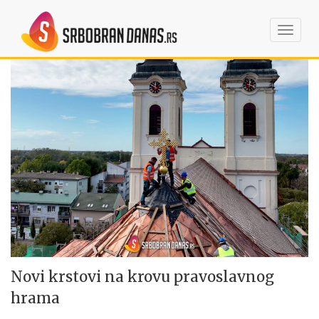
Toggl
navig
Novi krstovi na krovu pravoslavnog
hrama