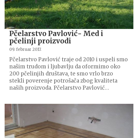
Pčelarstvo Pavlović- Med i
pčelinji proizvodi
09. februar 2017.
Pčelarstvo Pavlović traje od 2010 i uspeli smo
našim trudom i ljubavlju da oformimo oko
200 pčelinjih društava, te smo vrlo brzo
stekli poverenje potrošača zbog kvaliteta
naših proizvoda. Pčelarstvo Pavlović…