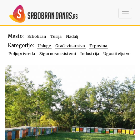
Toggl
navig
Mesto:
Srbobran
Turija
Nadalj
Kategorije:
Usluge
Građevinarstvo
Trgovina
Poljoprivreda
Sigurnosni sistemi
Industrija
Ugostiteljstvo