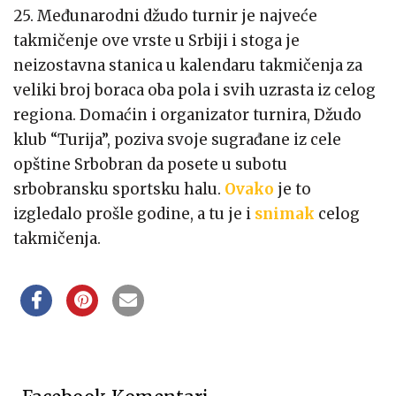
25. Međunarodni džudo turnir je najveće
takmičenje ove vrste u Srbiji i stoga je
neizostavna stanica u kalendaru takmičenja za
veliki broj boraca oba pola i svih uzrasta iz celog
regiona. Domaćin i organizator turnira, Džudo
klub “Turija”, poziva svoje sugrađane iz cele
opštine Srbobran da posete u subotu
srbobransku sportsku halu.
Ovako
je to
izgledalo prošle godine, a tu je i
snimak
celog
takmičenja.