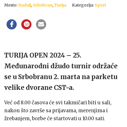
Mesto:
Nadalj
,
Srbobran
,
Turija
Kategorija:
Sport
TURIJA OPEN 2024 – 25.
Međunarodni džudo turnir održaće
se u Srbobranu 2. marta na parketu
velike dvorane CST-a.
Već od 8.00 časova će svi takmičari biti u sali,
nakon što završe sa prijavama, merenjima i
žrebanjem, borbe će startovati u 10.00 sati.