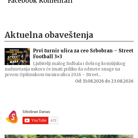
Facebook Komentari
Aktuelna obaveštenja
Prvi turnir ulica za ceo Srbobran – Street
Football 3×3
Ljubitelji malog fudbala i dobrog komšijskog
nadmetanja uskoro će imati priliku da odmere snage na
prvom Opštinskom turniru ulica 2026 – Street…
Od:
15.08.2026
do
23.08.2026