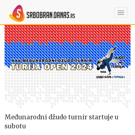
Toggl
navig
Međunarodni džudo turnir startuje u
subotu