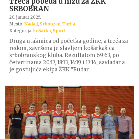
Treća pobeda u nizu za ŽKK
SRBOBRAN
20. januar 2025.
Mesto:
Nadalj
,
Srbobran
,
Turija
Kategorija:
košarka
,
Sport
Druga utakmica od početka godine, a treća za
redom, završena je slavljem košarkašica
srbobranskog kluba. Rezultatom 69:63, po
četvrtinama 20:17, 18:13, 14:19 i 17:14, savladana
je gostujuća ekipa ŽKK "Rudar…