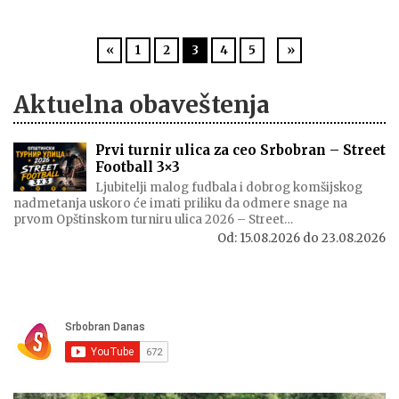
«
1
2
3
4
5
»
Aktuelna obaveštenja
Prvi turnir ulica za ceo Srbobran – Street
Football 3×3
Ljubitelji malog fudbala i dobrog komšijskog
nadmetanja uskoro će imati priliku da odmere snage na
prvom Opštinskom turniru ulica 2026 – Street…
Od:
15.08.2026
do
23.08.2026