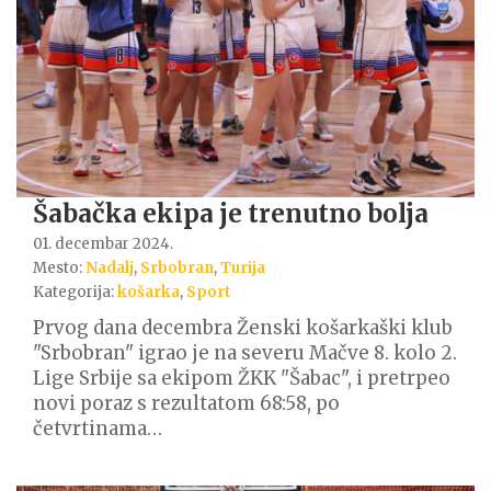
Šabačka ekipa je trenutno bolja
01. decembar 2024.
Mesto:
Nadalj
,
Srbobran
,
Turija
Kategorija:
košarka
,
Sport
Prvog dana decembra Ženski košarkaški klub
"Srbobran" igrao je na severu Mačve 8. kolo 2.
Lige Srbije sa ekipom ŽKK "Šabac", i pretrpeo
novi poraz s rezultatom 68:58, po
četvrtinama…