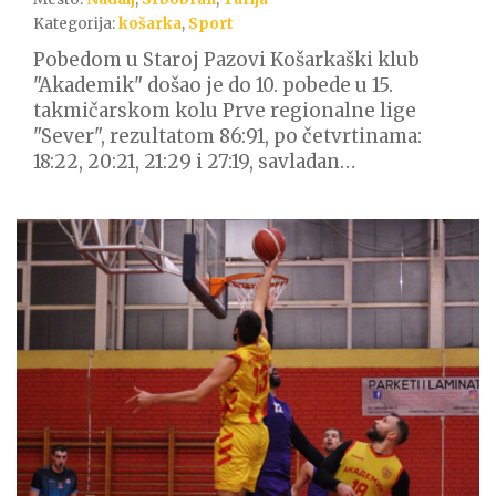
Kategorija:
košarka
,
Sport
Pobedom u Staroj Pazovi Košarkaški klub
"Akademik" došao je do 10. pobede u 15.
takmičarskom kolu Prve regionalne lige
"Sever", rezultatom 86:91, po četvrtinama:
18:22, 20:21, 21:29 i 27:19, savladan…