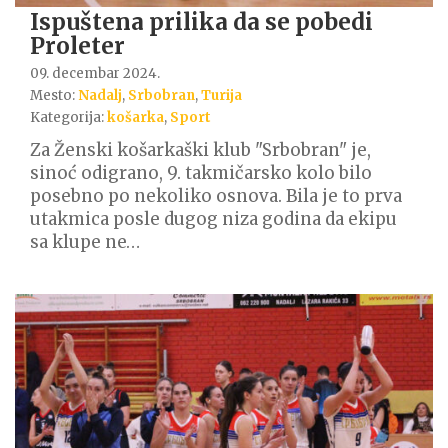
Ispuštena prilika da se pobedi
Proleter
09. decembar 2024.
Mesto:
Nadalj
,
Srbobran
,
Turija
Kategorija:
košarka
,
Sport
Za Ženski košarkaški klub "Srbobran" je,
sinoć odigrano, 9. takmičarsko kolo bilo
posebno po nekoliko osnova. Bila je to prva
utakmica posle dugog niza godina da ekipu
sa klupe ne…