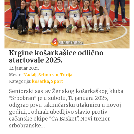
Krgine košarkašice odlično
startovale 2025.
12. januar 2025.
Mesto:
Nadalj
,
Srbobran
,
Turija
Kategorija:
košarka
,
Sport
Seniorski sastav Ženskog košarkaškog kluba
"Srbobran" je u subotu, 11. januara 2025,
odigrao prvu takmičarsku utakmicu u novoj
godini, i odmah ubedljivo slavio protiv
čačanske ekipe "ČA Basket". Novi trener
srbobranske…