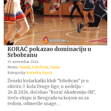
KORAĆ pokazao dominaciju u
Srbobranu
25. novembar 2024.
Mesto:
Nadalj
,
Srbobran
,
Turija
Kategorija:
košarka
,
Sport
Ženski košarkaški klub "Srbobran" je u
okviru 7. kola Druge lige, u nedelju -
24.11.2024, dočekao "Korać Akademiju 011",
treću ekipu iz Beograda sa kojom su za
redom, odmerile snage…