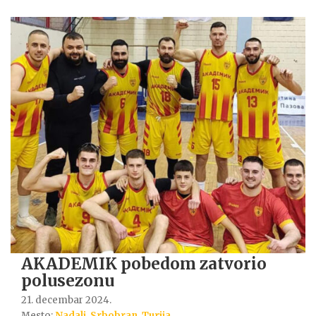
AKADEMIK pobedom zatvorio
polusezonu
21. decembar 2024.
Mesto:
Nadalj
,
Srbobran
,
Turija