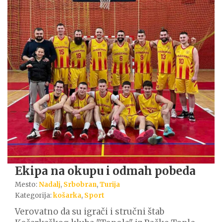
Ekipa na okupu i odmah pobeda
Mesto:
Nadalj
,
Srbobran
,
Turija
Kategorija:
košarka
,
Sport
Verovatno da su igrači i stručni štab