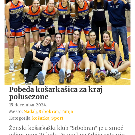
Pobeda košarkašica za kraj
polusezone
15. decembar 2024.
Mesto:
Nadalj
,
Srbobran
,
Turija
Kategorija:
košarka
,
Sport
Ženski košarkaški klub "Srbobran" je u sinoć
odigranom 10. kolu Druge lige Srbije ostvario