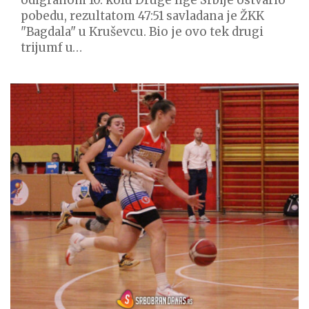
pobedu, rezultatom 47:51 savladana je ŽKK
"Bagdala" u Kruševcu. Bio je ovo tek drugi
trijumf u…