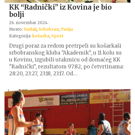
KK “Radnički” iz Kovina je bio
bolji
26. novembar 2024.
Mesto:
Nadalj
,
Srbobran
,
Turija
Kategorija:
košarka
,
Sport
Drugi poraz za redom pretrpeli su košarkaši
srbobranskog kluba "Akademik", u 11 kolu su
u Kovinu, izgubili utakmicu od domaćeg KK
"Radnički", rezultatom 97:82, po četvrtinama:
28:20, 23:27, 23:18, 23:17. Od…