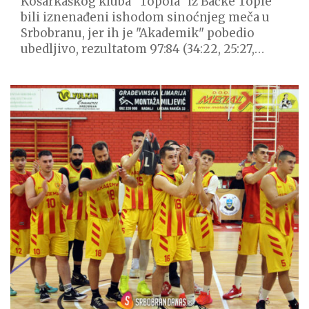
Košarkaškog kluba "Topola" iz Bačke Tople
bili iznenađeni ishodom sinoćnjeg meča u
Srbobranu, jer ih je "Akademik" pobedio
ubedljivo, rezultatom 97:84 (34:22, 25:27,…