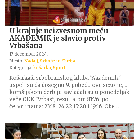
U krajnje neizvesnom meču
AKADEMIK je slavio protiv
Vrbašana
17. decembar 2024.
Mesto:
Nadalj
,
Srbobran
,
Turija
Kategorija:
košarka
,
Sport
Košarkaši srbobranskog kluba "Akademik"
uspeli su da dosegnu 9. pobedu ove sezone, u
komšijskom derbiju savladali su u ponedeljak
veče OKK "Vrbas", rezultatom 81:76, po
četvrtinama: 23:18, 24:22,15:20 i 19:16. Obe…