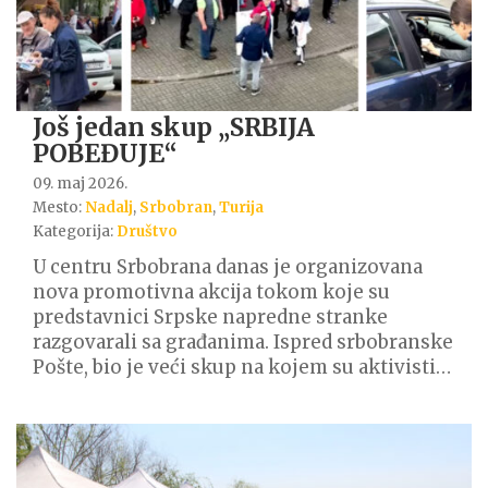
Još jedan skup „SRBIJA
POBEĐUJE“
09. maj 2026.
Mesto:
Nadalj
,
Srbobran
,
Turija
Kategorija:
Društvo
U centru Srbobrana danas je organizovana
nova promotivna akcija tokom koje su
predstavnici Srpske napredne stranke
razgovarali sa građanima. Ispred srbobranske
Pošte, bio je veći skup na kojem su aktivisti…