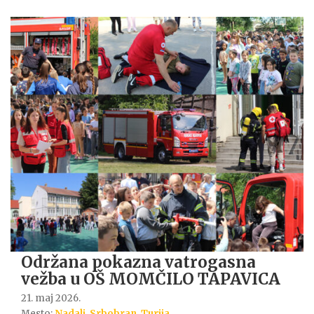
Održana pokazna vatrogasna
vežba u OŠ MOMČILO TAPAVICA
21. maj 2026.
Mesto:
Nadalj
,
Srbobran
,
Turija