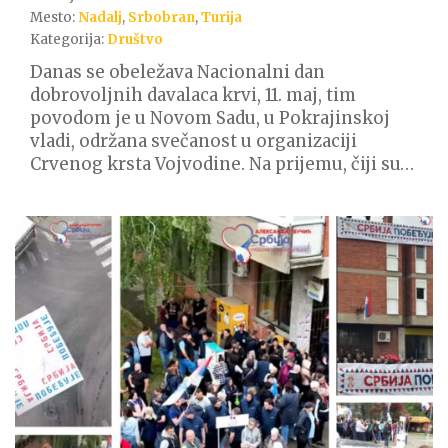
Mesto:
Nadalj
,
Srbobran
,
Turija
Kategorija:
Društvo
Danas se obeležava Nacionalni dan
dobrovoljnih davalaca krvi, 11. maj, tim
povodom je u Novom Sadu, u Pokrajinskoj
vladi, održana svečanost u organizaciji
Crvenog krsta Vojvodine. Na prijemu, čiji su…