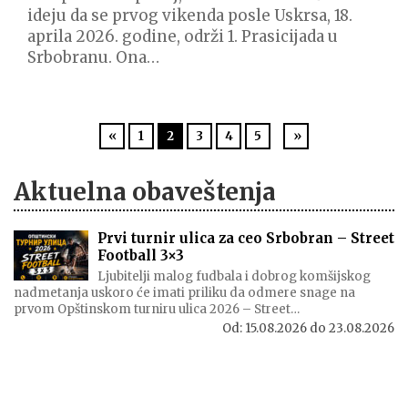
ideju da se prvog vikenda posle Uskrsa, 18.
aprila 2026. godine, održi 1. Prasicijada u
Srbobranu. Ona…
«
1
2
3
4
5
»
Aktuelna obaveštenja
Prvi turnir ulica za ceo Srbobran – Street
Football 3×3
Ljubitelji malog fudbala i dobrog komšijskog
nadmetanja uskoro će imati priliku da odmere snage na
prvom Opštinskom turniru ulica 2026 – Street…
Od:
15.08.2026
do
23.08.2026