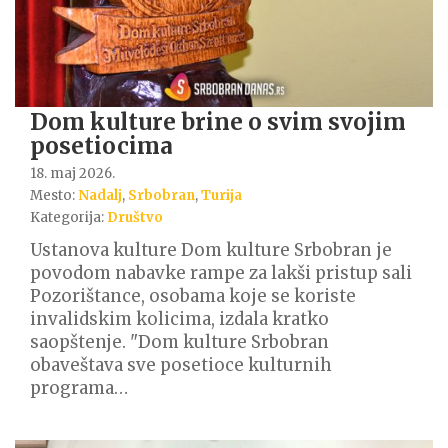
Dom kulture brine o svim svojim
posetiocima
18. maj 2026.
Mesto:
Nadalj
,
Srbobran
,
Turija
Kategorija:
Društvo
Ustanova kulture Dom kulture Srbobran je
povodom nabavke rampe za lakši pristup sali
Pozorištance, osobama koje se koriste
invalidskim kolicima, izdala kratko
saopštenje. "Dom kulture Srbobran
obaveštava sve posetioce kulturnih
programa…