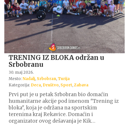
TRENING IZ BLOKA održan u
Srbobranu
30. maj 2026.
Mesto:
Nadalj
,
Srbobran
,
Turija
Kategorija:
Deca
,
Društvo
,
Sport
,
Zabava
Prvi put je u petak Srbobran bio domaćin
humanitarne akcije pod imenom "Trening iz
bloka", koja je održana na sportskim
terenima kraj Rekavice. Domaćin i
organizator ovog dešavanja je Kik…