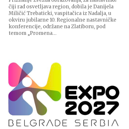
čiji rad osvetljava region, dobila je Danijela
Miličić Trebaticki, vaspitačica iz Nadalja, u
okviru jubilarne 10. Regionalne nastavničke
konferencije, održane na Zlatiboru, pod
temom „Promena…