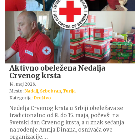
Aktivno obeležena Nedalja
Crvenog krsta
14. maj 2026.
Mesto:
Nadalj
,
Srbobran
,
Turija
Kategorija:
Društvo
Nedelja Crvenog krsta u Srbiji obeležava se
tradicionalno od 8. do 15. maja, počevši na
Svetski dan Crvenog krsta, a u znak sećanja
na rođenje Anrija Dinana, osnivača ove
organizacije.…