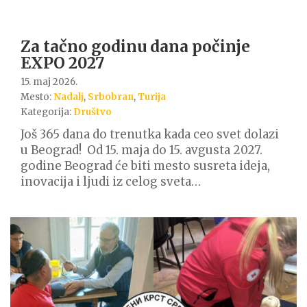
Za tačno godinu dana počinje
EXPO 2027
15. maj 2026.
Mesto:
Nadalj
,
Srbobran
,
Turija
Kategorija:
Društvo
Još 365 dana do trenutka kada ceo svet dolazi
u Beograd! Od 15. maja do 15. avgusta 2027.
godine Beograd će biti mesto susreta ideja,
inovacija i ljudi iz celog sveta…