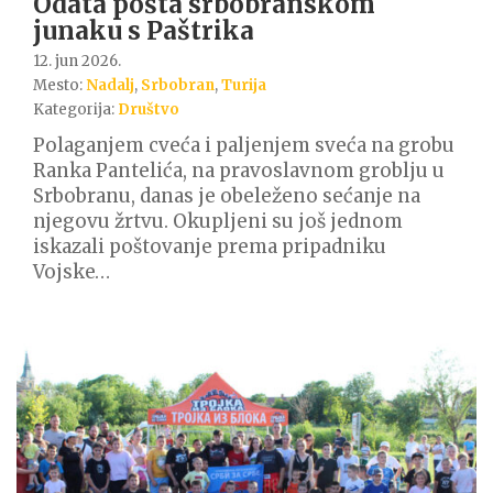
Odata pošta srbobranskom
junaku s Paštrika
12. jun 2026.
Mesto:
Nadalj
,
Srbobran
,
Turija
Kategorija:
Društvo
Polaganjem cveća i paljenjem sveća na grobu
Ranka Pantelića, na pravoslavnom groblju u
Srbobranu, danas je obeleženo sećanje na
njegovu žrtvu. Okupljeni su još jednom
iskazali poštovanje prema pripadniku
Vojske…