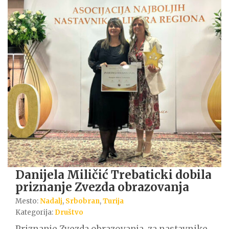
Danijela Miličić Trebaticki dobila
priznanje Zvezda obrazovanja
Mesto:
Nadalj
,
Srbobran
,
Turija
Kategorija:
Društvo
Priznanje Zvezda obrazovanja, za nastavnike