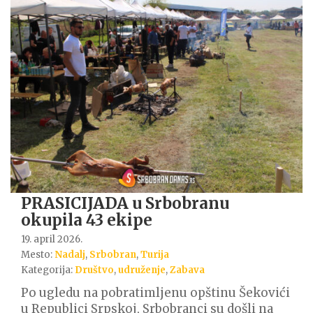
PRASICIJADA u Srbobranu
okupila 43 ekipe
19. april 2026.
Mesto:
Nadalj
,
Srbobran
,
Turija
Kategorija:
Društvo
,
udruženje
,
Zabava
Po ugledu na pobratimljenu opštinu Šekovići
u Republici Srpskoj, Srbobranci su došli na