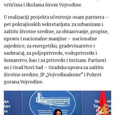
vrtićima i školama širom Vojvodine.
U realizaciji projekta učestvuje osam partnera –
pet pokrajinskih sekretarijata: za urbanizam i
zaštitu životne sredine, za obrazovanje, propise,
upravu i nacionalne manjine – nacionalne
zajednice, za energetiku, građevinarstvo i
saobraćaj, za poljoprivredu, vodoprivredu i
šumarstvo, kao i za privredu i turizam. Partneri
su i Grad Novi Sad – Gradska uprava za zaštitu
životne sredine, JP „Vojvodinašume“ i Pokret
gorana Vojvodine.