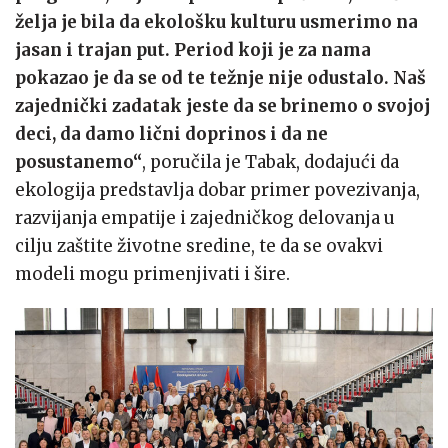
želja je bila da ekološku kulturu usmerimo na
jasan i trajan put. Period koji je za nama
pokazao je da se od te težnje nije odustalo. Naš
zajednički zadatak jeste da se brinemo o svojoj
deci, da damo lični doprinos i da ne
posustanemo“
, poručila je Tabak, dodajući da
ekologija predstavlja dobar primer povezivanja,
razvijanja empatije i zajedničkog delovanja u
cilju zaštite životne sredine, te da se ovakvi
modeli mogu primenjivati i šire.