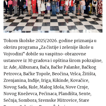
Tokom školske 2025/2026. godine priznanja u
okviru programa „Za čistije i zelenije škole u
Vojvodini“ dobile su vaspitno-obrazovne
ustanove iz 30 gradova i opština širom pokrajine,
iz: Ade, Alibunara, Bača, Bačke Palanke, Bačkog
Petrovca, Bačke Topole, Beočina, Vršca, Žitišta,
Zrenjanina, Inđije, Iriga, Kikinde, Kovačice,
Novog Sada, Kule, Malog Iđoša, Nove Crnje,
Novog Kneževca, Pećinaca, Plandišta, Sente,
Sečnja, Sombora, Sremske Mitrovice, Stare