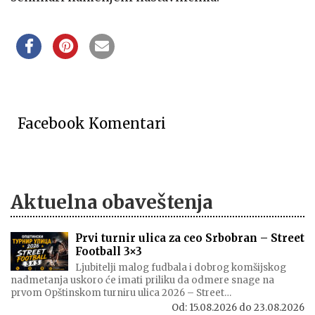
Facebook Komentari
Aktuelna obaveštenja
Prvi turnir ulica za ceo Srbobran – Street
Football 3×3
Ljubitelji malog fudbala i dobrog komšijskog
nadmetanja uskoro će imati priliku da odmere snage na
prvom Opštinskom turniru ulica 2026 – Street…
Od:
15.08.2026
do
23.08.2026