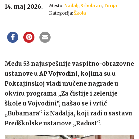
Mesto:
Nadalj
,
Srbobran
,
Turija
14. maj 2026.
Kategorija:
Škola
Među 53 najuspešnije vaspitno-obrazovne
ustanove u AP Vojvodini, kojima su u
Pokrajinskoj vladi uručene nagrade u
okviru programa „Za čistije i zelenije
škole u Vojvodini“, našao se i vrtić
„Bubamara“ iz Nadalja, koji radi u sastavu
Predškolske ustanove „Radost“.