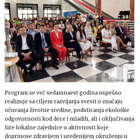
Program se već sedamnaest godina uspešno
realizuje sa ciljem razvijanja svesti o značaju
očuvanja životne sredine, podsticanja ekološke
odgovornosti kod dece i mladih, ali i uključivanja
šire lokalne zajednice u aktivnosti koje
doprinose zdravijem i uređenijem okruženju u