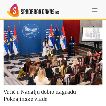
Toggl
navig
Vrtić u Nadalju dobio nagradu
Pokrajinske vlade