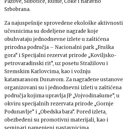
Pazove, Subotice, Rume, Čoke i naravno
Srbobrana.
Za najuspešnije sprovedene ekološke aktivnosti
učesnicima su dodeljene nagrade koje
obuhvataju jednodnevne izlete u zaštićena
prirodna područja – Nacionalni park „Fruška
gora“ i Specijalni rezervat prirode „Koviljsko-
petrovaradinski rit“, uz posetu Stražilovu i
Sremskim Karlovcima, kao i vožnju
katamaranom Dunavom. Za nagrađene ustanove
organizovani su i jednodnevni izleti u zaštićena
područja kojima upravlja JP „Vojvodinašume“, u
okviru specijalnih rezervata prirode „Gornje
Podunavlje“ i „Obedska bara“. Pored izleta,
obezbeđeni su promotivni materijali, kao i
seminari namenjeni nastavnicima.