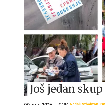
Još jedan sku
Mesto:
Nadalj
,
Srbobran
,
Tur
09. maj 2026.