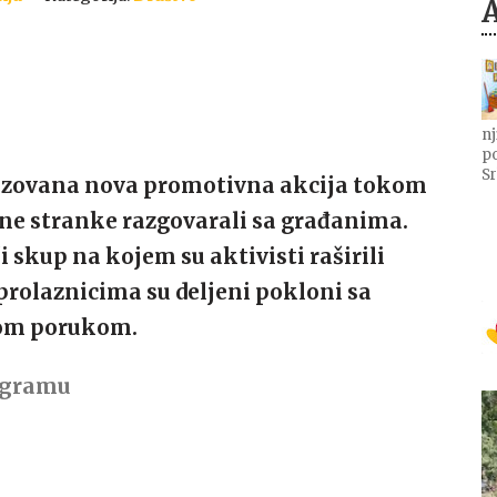
nj
po
Sr
nizovana nova promotivna akcija tokom
dne stranke razgovarali sa građanima.
i skup na kojem su aktivisti raširili
rolaznicima su deljeni pokloni sa
tom porukom.
tagramu