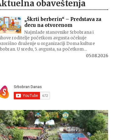
Aktuelna obaveštenja
„Škrti berberin“ – Predstava za
decu na otvorenom
Najmlađe stanovnike Srbobrana i
ihove roditelje početkom avgusta očekuje
zorišno druženje u organizaciji Doma kulture
bobran. U sredu, 5. avgusta, sa početkom…
05.08.2026