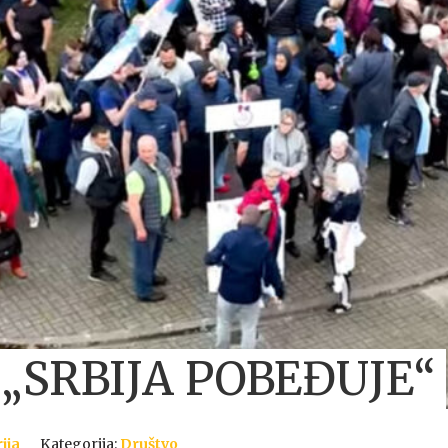
p „SRBIJA POBEĐUJE“
ija
Kategorija:
Društvo