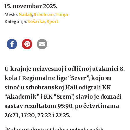
15. novembar 2025.
Mesto:
Nadalj
,
Srbobran
,
Turija
Kategorija:
košarka
,
Sport
U krajnje neizvesnoj i odličnoj utakmici 8.
kola I Regionalne lige “Sever”, koju su
sinoć u srbobranskoj Hali odigrali KK
“Akademik” i KK “Srem”, slavio je domaći
sastav rezultatom 95:90, po četvrtinama
26:23, 17:20, 25:22 i 27:25.