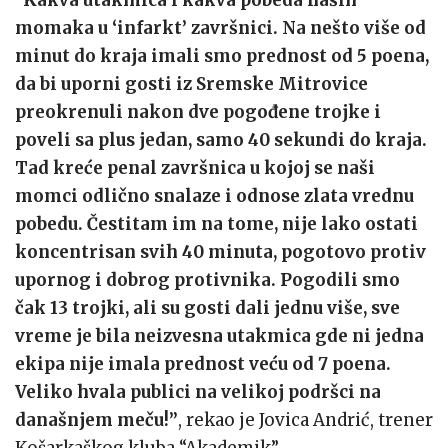
“Kakva utakmica i kakva pobeda naših
momaka u ‘infarkt’ završnici. Na nešto više od
minut do kraja imali smo prednost od 5 poena,
da bi uporni gosti iz Sremske Mitrovice
preokrenuli nakon dve pogođene trojke i
poveli sa plus jedan, samo 40 sekundi do kraja.
Tad kreće penal završnica u kojoj se naši
momci odlično snalaze i odnose zlata vrednu
pobedu. Čestitam im na tome, nije lako ostati
koncentrisan svih 40 minuta, pogotovo protiv
upornog i dobrog protivnika. Pogodili smo
čak 13 trojki, ali su gosti dali jednu više, sve
vreme je bila neizvesna utakmica gde ni jedna
ekipa nije imala prednost veću od 7 poena.
Veliko hvala publici na velikoj podršci na
današnjem meču!”
, rekao je Jovica Andrić, trener