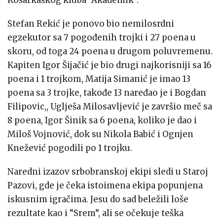
Košarkaškog kluba “Akademik”.
Stefan Rekić je ponovo bio nemilosrdni
egzekutor sa 7 pogođenih trojki i 27 poena u
skoru, od toga 24 poena u drugom poluvremenu.
Kapiten Igor Šijačić je bio drugi najkorisniji sa 16
poena i 1 trojkom, Matija Simanić je imao 13
poena sa 3 trojke, takođe 13 naređao je i Bogdan
Filipovic,, Uglješa Milosavljević je završio meč sa
8 poena, Igor Šinik sa 6 poena, koliko je dao i
Miloš Vojnović, dok su Nikola Babić i Ognjen
Knežević pogodili po 1 trojku.
Naredni izazov srbobranskoj ekipi sledi u Staroj
Pazovi, gde je čeka istoimena ekipa popunjena
iskusnim igračima. Jesu do sad beležili loše
rezultate kao i “Srem”, ali se očekuje teška