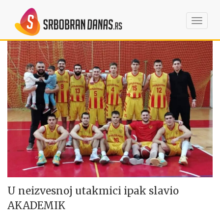
Toggl
navig
U neizvesnoj utakmici ipak slavio
AKADEMIK