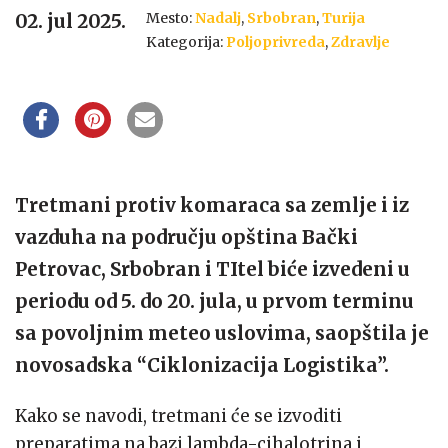
Mesto:
Nadalj
,
Srbobran
,
Turija
02. jul 2025.
Kategorija:
Poljoprivreda
,
Zdravlje
Tretmani protiv komaraca sa zemlje i iz
vazduha na području opština Bački
Petrovac, Srbobran i TItel biće izvedeni u
periodu od 5. do 20. jula, u prvom terminu
sa povoljnim meteo uslovima, saopštila je
novosadska “Ciklonizacija Logistika”.
Kako se navodi, tretmani će se izvoditi
preparatima na bazi
lambda-cihalotrina
i