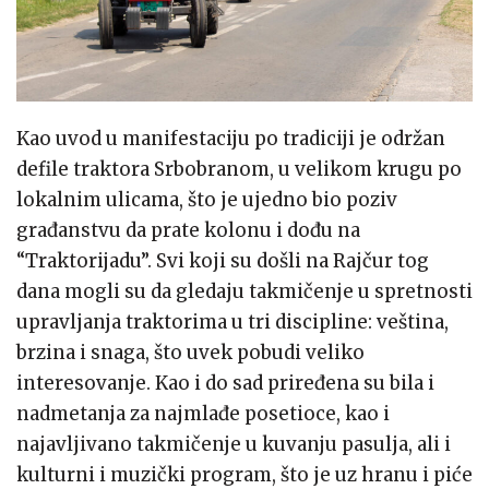
Kao uvod u manifestaciju po tradiciji je održan
defile traktora Srbobranom, u velikom krugu po
lokalnim ulicama, što je ujedno bio poziv
građanstvu da prate kolonu i dođu na
“Traktorijadu”. Svi koji su došli na Rajčur tog
dana mogli su da gledaju takmičenje u spretnosti
upravljanja traktorima u tri discipline: veština,
brzina i snaga, što uvek pobudi veliko
interesovanje. Kao i do sad priređena su bila i
nadmetanja za najmlađe posetioce, kao i
najavljivano takmičenje u kuvanju pasulja, ali i
kulturni i muzički program, što je uz hranu i piće