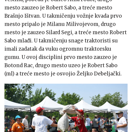
mesto zauzeo je Robert Sabo, a treće mesto
Brašnjo Ištvan. U takmičenju vožnje kvada prvo
mesto pripalo je Milanu Milivojevom, drugo
mesto je zauzeo Silard Segi, a treće mesto Robert
Sabo mlađi. U takmičenju snage traktoristi su
imali zadatak da vuku ogromnu traktorsku
gumu. U ovoj disciplini prvo mesto zauzeo je
Botond Rac, drugo mesto uzeo je Robert Sabo
(ml) a treće mesto je osvojio Željko Debeljački.