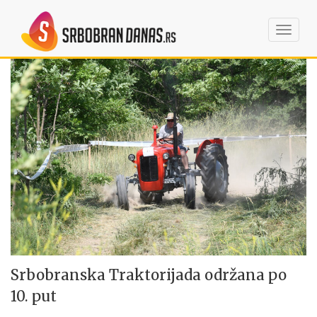
Toggl
navig
Srbobranska Traktorijada održana po
10. put