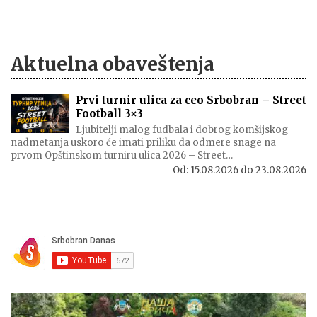
Aktuelna obaveštenja
Prvi turnir ulica za ceo Srbobran – Street
Football 3×3
Ljubitelji malog fudbala i dobrog komšijskog
nadmetanja uskoro će imati priliku da odmere snage na
prvom Opštinskom turniru ulica 2026 – Street…
Od:
15.08.2026
do
23.08.2026