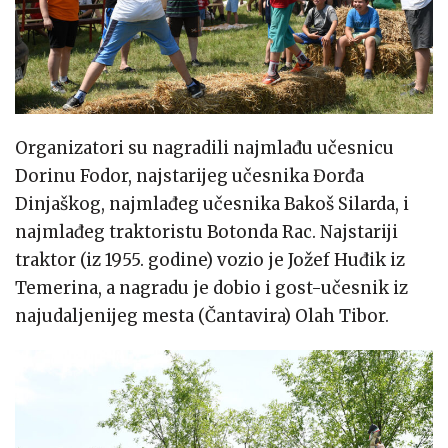
Organizatori su nagradili najmlađu učesnicu
Dorinu Fodor, najstarijeg učesnika Đorđa
Dinjaškog, najmlađeg učesnika Bakoš Silarda, i
najmlađeg traktoristu Botonda Rac. Najstariji
traktor (iz 1955. godine) vozio je Jožef Huđik iz
Temerina, a nagradu je dobio i gost-učesnik iz
najudaljenijeg mesta (Čantavira) Olah Tibor.