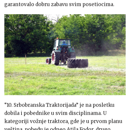
garantovalo dobru zabavu svim posetiocima.
“10. Srbobranska Traktorijada” je na posletku
dobila i pobednike u svim disciplinama. U
kategoriji vožnje traktora, gde je u prvom planu
veština, pobedu je odneo Atila Fodor, drugo