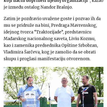
koji način doprineli njenoj organizaciji”
, kazao
je između ostalog Nandor Brašnjo.
Zatim je pozdravio uvažene goste i pozvao ih da
mu se pridruže na bini, Predraga Mavrenskog,
idejnog tvorca “Traktorijade”, predstavnicu
Mađarskog nacionalnog saveta, Liviu Kozmu,
kao i zamenika predsednika Opštine Srbobran,
Vladimira Šarčeva, kog je zamolio da se obrati
skupu i proglasi manifestaciju otvorenom.