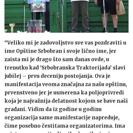
“Veliko mi je zadovoljstvo sve vas pozdraviti u
ime Opštine Srbobran i svoje lično ime, jer
zaista mi je drago što sam danas ovde, u
trenutku kad ‘Srbobranska Traktorijada’ slavi
jubilej – prvu deceniju postojanja. Ova je
manifestacija veoma značajna za našu opštinu,
prvenstveno jer je usmerena ka poljoprivredi
koja je najvažnija delatnost kojom se bave naši
građani. Vidim da iz godine u godinu
organizacija same manifestacije napreduje,
čime posebno čestitama organizatorima. Ima