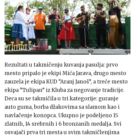
Rezultati u takmičenju kuvanja pasulja: prvo
mesto pripalo je ekipi Mića Jarava, drugo mesto
zauzela je ekipa KUD “Aranj Janoš”, a treće mesto
ekipa “Tulipan” iz Kluba za negovanje tradicije.
Deca su se takmičila u tri kategorije: guranje
auto guma, borba džakovima sa slamom kao i
navlačenje konopca. Ukupno je podeljeno 15
zlatnih, 14 srebrnih i 6 bronzanih medalja. Svi
osvajači prva tri mesta u svim takmičlenjima