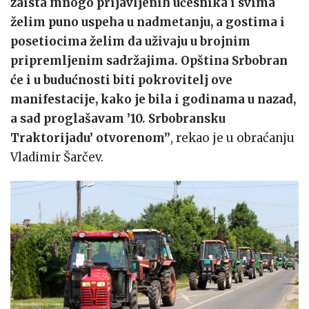
zaista mnogo prijavljenih učesnika i svima
želim puno uspeha u nadmetanju, a gostima i
posetiocima želim da uživaju u brojnim
pripremljenim sadržajima. Opština Srbobran
će i u budućnosti biti pokrovitelj ove
manifestacije, kako je bila i godinama u nazad,
a sad proglašavam ’10. Srbobransku
Traktorijadu’ otvorenom”
, rekao je u obraćanju
Vladimir Šarčev.