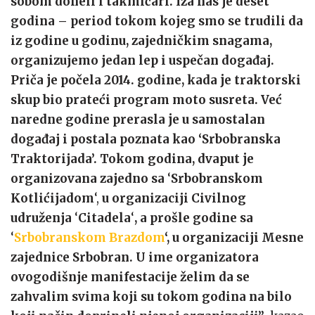
sobom doneli i takmičari. Iza nas je deset
godina – period tokom kojeg smo se trudili da
iz godine u godinu, zajedničkim snagama,
organizujemo jedan lep i uspečan događaj.
Priča је роčеlа 2014. godine, kada је traktorski
skup bio prateći program moto susreta. Već
naredne godine prerasla је u samostalan
događaj i postala poznata kao ‘Srbobranska
Traktorijada’. Tokom godina, dvaput је
organizovana zajedno sa
‘
Srbobranskom
Kotlićijadom
‘,
u organizaciji Civilnog
udruženja
‘
Citadela
‘
, a prošle godine sa
‘
Srbobranskom Brazdom
‘, u organizaciji Mesne
zajednice Srbobran. U ime organizatora
ovogodišnje manifestacije želim da se
zahvalim svima koji su tokom godina na bilo