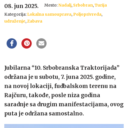
Mesto:
Nadalj
,
Srbobran
,
Turija
08. jun 2025.
Kategorija:
Lokalna samouprava
,
Poljoprivreda
,
udruženje
,
Zabava
Jubilarna “10. Srbobranska Traktorijada”
održana je u subotu, 7. juna 2025. godine,
na novoj lokaciji, fudbalskom terenu na
Rajčuru, takođe, posle niza godina
saradnje sa drugim manifestacijama, ovog
puta je održana samostalno.