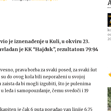
ko
o
2
 je iznenađenje u Kuli, u okviru 23.
savladan je KK “Hajduk”, rezultatom 79:94
zvesno, prava borba za svaki posed, za svaki šut
r su do ovog kola bili neporaženi u svojoj
u zaista da bi mogli izgubiti, što je pulenima
r u leđa i samopouzdanje, čemu svedoči i 19
o kapiten je čak 6 puta pogađao van linije 6,75