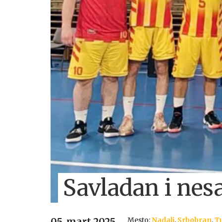
Savladan i nes
Mesto:
Nadalj
,
Srbobran
,
Tu
05. mart 2025.