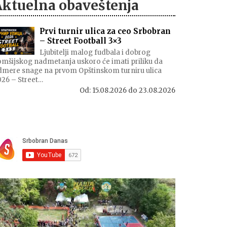
Aktuelna obaveštenja
Prvi turnir ulica za ceo Srbobran
– Street Football 3×3
Ljubitelji malog fudbala i dobrog
mšijskog nadmetanja uskoro će imati priliku da
dmere snage na prvom Opštinskom turniru ulica
026 – Street…
Od:
15.08.2026
do
23.08.2026