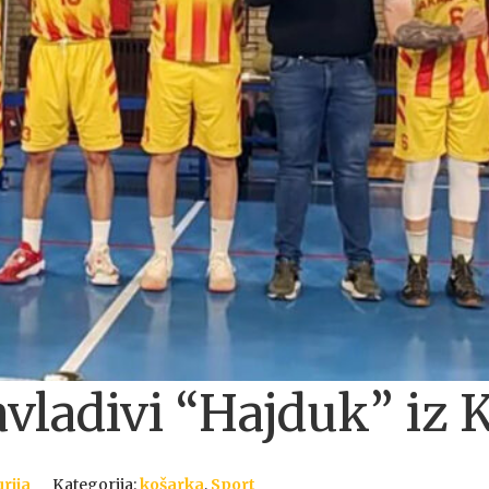
avladivi “Hajduk” iz 
rija
Kategorija:
košarka
,
Sport