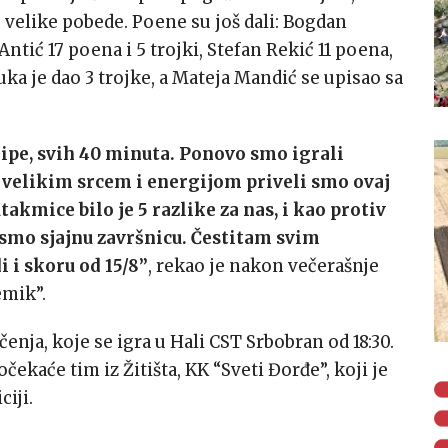
o velike pobede. Poene su još dali: Bogdan
Antić 17 poena i 5 trojki, Stefan Rekić 11 poena,
uka je dao 3 trojke, a Mateja Mandić se upisao sa
pe, svih 40 minuta. Ponovo smo igrali
a velikim srcem i energijom priveli smo ovaj
akmice bilo je 5 razlike za nas, i kao protiv
 smo sjajnu završnicu. Čestitam svim
 i skoru od 15/8”
, rekao je nakon večerašnje
emik”.
čenja, koje se igra u Hali CST Srbobran od 18:30.
čekaće tim iz Žitišta, KK “Sveti Đorđe”, koji je
ciji.