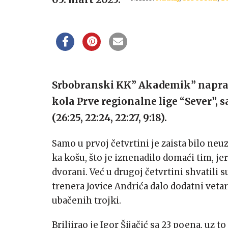
Srbobranski KK” Akademik” napravio
kola Prve regionalne lige “Sever”, 
(26:25, 22:24, 22:27, 9:18).
Samo u prvoj četvrtini je zaista bilo neu
ka košu, što je iznenadilo domaći tim, je
dvorani. Već u drugoj četvrtini shvatili s
trenera Jovice Andrića dalo dodatni veta
ubačenih trojki.
Briljirao je Igor Šijačić sa 23 poena, uz t