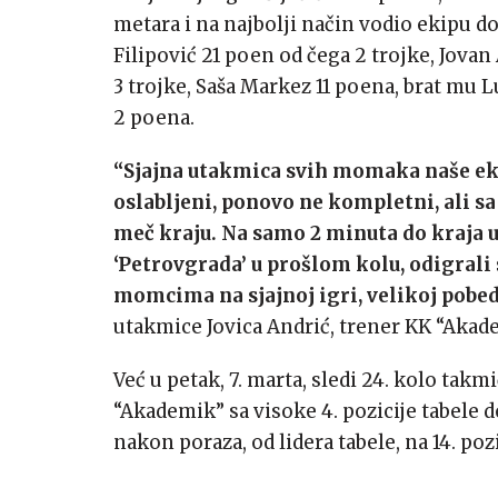
metara i na najbolji način vodio ekipu d
Filipović 21 poen od čega 2 trojke, Jovan 
3 trojke, Saša Markez 11 poena, brat mu L
2 poena.
“Sjajna utakmica svih momaka naše eki
oslabljeni, ponovo ne kompletni, ali s
meč kraju. Na samo 2 minuta do kraja ut
‘Petrovgrada’ u prošlom kolu, odigrali
momcima na sjajnoj igri, velikoj pobedi
utakmice Jovica Andrić, trener KK “Akad
Već u petak, 7. marta, sledi 24. kolo takmi
“Akademik” sa visoke 4. pozicije tabele do
nakon poraza, od lidera tabele, na 14. pozi