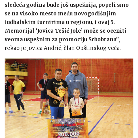
sledeća godina bude još uspešnija, popeli smo
se na visoko mesto među novogodišnjim
fudbalskim turnirima u regionu, i ovaj 5.
Memorijal ‘Jovica Tešić Jole’ može se oceniti
veoma uspešnim za promociju Srbobrana”
,
rekao je Jovica Andrić, član Opštinskog veća.