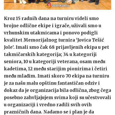
Kroz 15 radnih dana na turniru videli smo
brojne odlične ekipe i igrače, uživali smo u
vrhunskim utakmicama i ponovo podigli
kvalitet Memorijalnog turnira ‘Jovica Tešić
Jole’. Imali smo čak 68 prijavljenih ekipa u pet
takmičarskih kategorija; 34 u kategoriji
seniora, 10 u kategoriji veterana, osam među
kadetima, 12 među starijim pionirima i četiri
među mlađim. Imati skoro 70 ekipa na turniru
je za našu malu opštinu fantastičan odziv i
dokaz da je organizacija bila odlična, zbog čega
posebno zahvljajujem svima koji su učestvovali
u organizaciji i vredno radili svih ovih
prazničnih dana. Nadamo se i plan je da