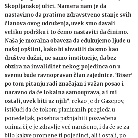
Skopljanskoj ulici. Namera nam je da
nastavimo da pratimo zdravstveno stanje svih
članova ovog udruženja, uvek smo davali
veliku podršku i to ćemo nastaviti da činimo.
Naša je moralna obaveza da edukujemo ljude u
našoj opštini, kako bi shvatili da smo kao
društvo dužni, ne samo institucije, da bez
obzira na invaliditet nekog pojedinca on u
svemu bude ravnopravan član zajednice. ‘Biser’
po tom pitanju radi značajan i važan posao i
naravno da će lokalna samouprava, a i mi
ostali, uvek biti uz njih”
, rekao je dr Gazepov,
ističući da će tokom planiranih pregleda u
ponedeljak, posebna pažnja biti posvećena
onima čije je zdravlje već narušeno, i da će se za
bilo kakve promene ti pojedinci, ali i ostali, po