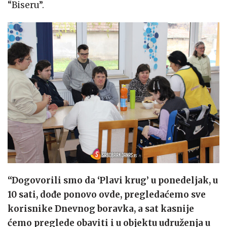
“Biseru”.
“Dogovorili smo da ‘Plavi krug’ u ponedeljak, u
10 sati, dođe ponovo ovde, pregledaćemo sve
korisnike Dnevnog boravka, a sat kasnije
ćemo preglede obaviti i u objektu udruženja u