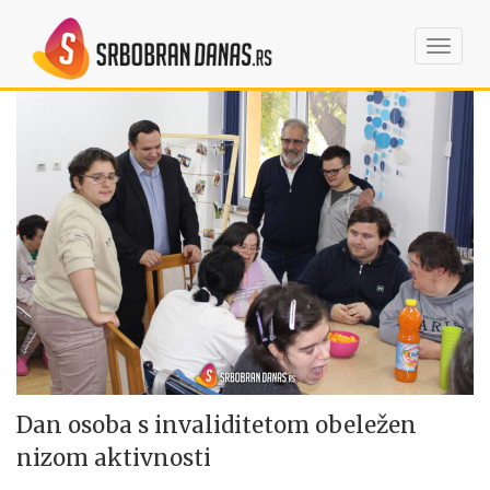
Toggl
navig
Dan osoba s invaliditetom obeležen
nizom aktivnosti