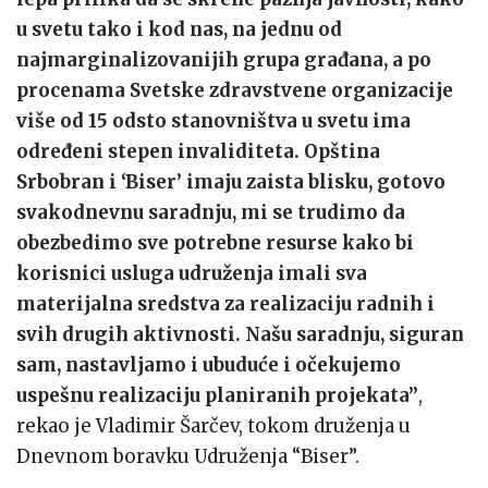
u svetu tako i kod nas, na jednu od
najmarginalizovanijih grupa građana, a po
procenama Svetske zdravstvene organizacije
više od 15 odsto stanovništva u svetu ima
određeni stepen invaliditeta. Opština
Srbobran i ‘Biser’ imaju zaista blisku, gotovo
svakodnevnu saradnju, mi se trudimo da
obezbedimo sve potrebne resurse kako bi
korisnici usluga udruženja imali sva
materijalna sredstva za realizaciju radnih i
svih drugih aktivnosti. Našu saradnju, siguran
sam, nastavljamo i ubuduće i očekujemo
uspešnu realizaciju planiranih projekata”
,
rekao je Vladimir Šarčev, tokom druženja u
Dnevnom boravku Udruženja “Biser”.