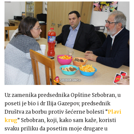
Uz zamenika predsednika Opštine Srbobran, u
poseti je bio i dr Ilija Gazepov, predsednik
Društva za borbu protiv šećerne bolesti “
Plavi
krug
” Srbobran, koji, kako sam kaže, koristi
svaku priliku da posetim moje drugare u