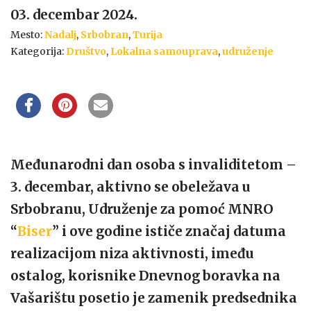
03. decembar 2024.
Mesto:
Nadalj
,
Srbobran
,
Turija
Kategorija:
Društvo
,
Lokalna samouprava
,
udruženje
Međunarodni dan osoba s invaliditetom –
3. decembar, aktivno se obeležava u
Srbobranu, Udruženje za pomoć MNRO
“
Biser
” i ove godine ističe značaj datuma
realizacijom niza aktivnosti, imeđu
ostalog, korisnike Dnevnog boravka na
Vašarištu posetio je zamenik predsednika