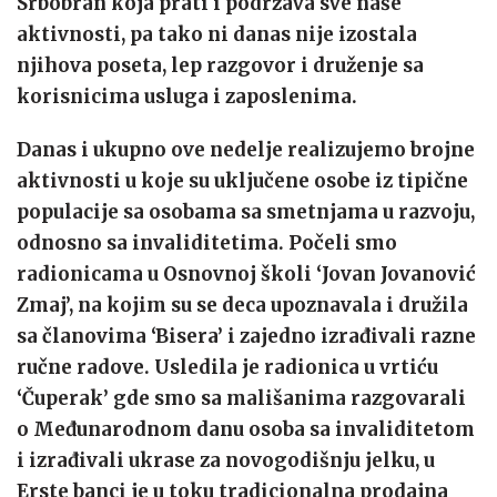
Srbobran koja prati i podržava sve naše
aktivnosti, pa tako ni danas nije izostala
njihova poseta, lep razgovor i druženje sa
korisnicima usluga i zaposlenima.
Danas i ukupno ove nedelje realizujemo brojne
aktivnosti u koje su uključene osobe iz tipične
populacije sa osobama sa smetnjama u razvoju,
odnosno sa invaliditetima. Počeli smo
radionicama u Osnovnoj školi ‘Jovan Jovanović
Zmaj’, na kojim su se deca upoznavala i družila
sa članovima ‘Bisera’ i zajedno izrađivali razne
ručne radove. Usledila je radionica u vrtiću
‘Čuperak’ gde smo sa mališanima razgovarali
o Međunarodnom danu osoba sa invaliditetom
i izrađivali ukrase za novogodišnju jelku, u
Erste banci je u toku tradicionalna prodajna