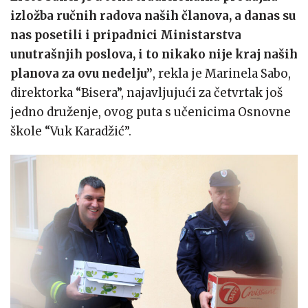
izložba ručnih radova naših članova, a danas su
nas posetili i pripadnici Ministarstva
unutrašnjih poslova, i to nikako nije kraj naših
planova za ovu nedelju”
, rekla je Marinela Sabo,
direktorka “Bisera”, najavljujući za četvrtak još
jedno druženje, ovog puta s učenicima Osnovne
škole “Vuk Karadžić”.