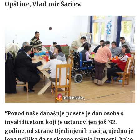
Opštine, Vladimir Šarčev.
“Povod naše današnje posete je dan osoba s
invaliditetom koji je ustanovljen još ’92.
godine, od strane Ujedinjenih nacija, ujedno je
lepa prilika da se skrene pažnja javnosti, kako