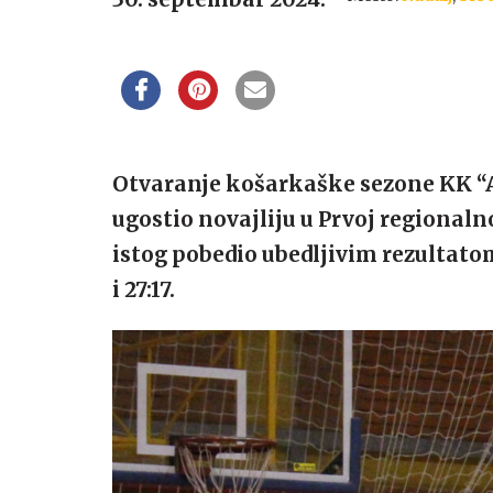
Otvaranje košarkaške sezone KK “Ak
ugostio novajliju u Prvoj regionalno
istog pobedio ubedljivim rezultatom 
i 27:17.