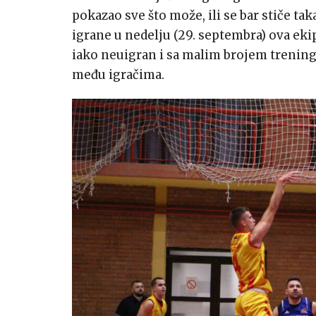
pokazao sve što može, ili se bar stiče 
igrane u nedelju (29. septembra) ova eki
iako neuigran i sa malim brojem treninga
među igračima.