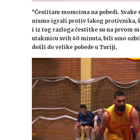
“Čestitam momcima na pobedi. Svake s
nismo igrali protiv lakog protivnika, 
i iz tog razloga čestitke su na prvom m
utakmicu svih 40 minuta, bili smo ozbil
došli do velike pobede u Turiji.