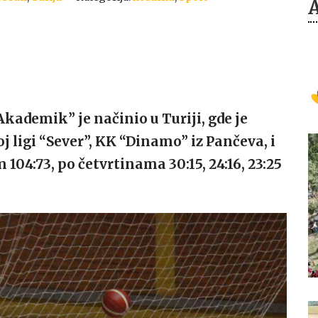
ademik” je načinio u Turiji, gde je
j ligi “Sever”, KK “Dinamo” iz Pančeva, i
104:73, po četvrtinama 30:15, 24:16, 23:25