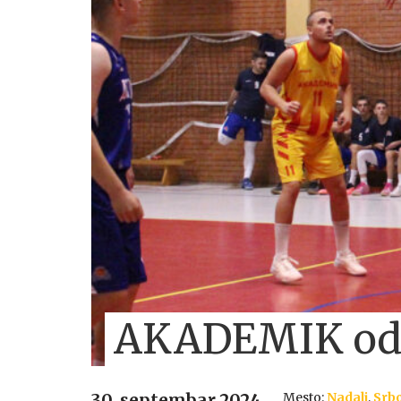
AKADEMIK odli
Mesto:
Nadalj
,
Srb
30. septembar 2024.