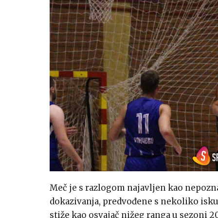
Meč je s razlogom najavljen kao nepozna
dokazivanja, predvođene s nekoliko isku
stiže kao osvajač nižeg ranga u sezoni 2