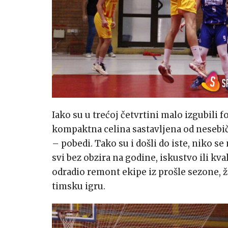
Iako su u trećoj četvrtini malo izgubili 
kompaktna celina sastavljena od nesebi
– pobedi. Tako su i došli do iste, niko se
svi bez obzira na godine, iskustvo ili kval
odradio remont ekipe iz prošle sezone, 
timsku igru.