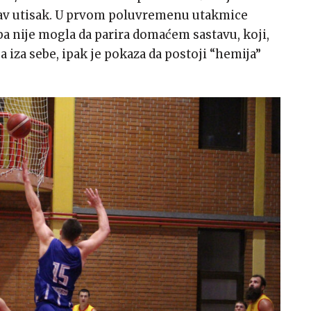
takav utisak. U prvom poluvremenu utakmice
pa nije mogla da parira domaćem sastavu, koji,
 iza sebe, ipak je pokaza da postoji “hemija”