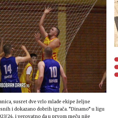
nica, susret dve vrlo mlade ekipe željne
snih i dokazano dobrih igrača. “Dinamo” u ligu
023/24. i verovatno da u prvom meču nije