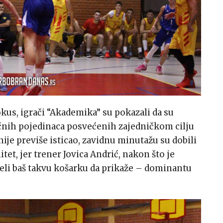
fokus, igrači “Akademika” su pokazali da su
čnih pojedinaca posvećenih zajedničkom cilju
 nije previše isticao, zavidnu minutažu su dobili
itet, jer trener Jovica Andrić, nakon što je
želi baš takvu košarku da prikaže – dominantu