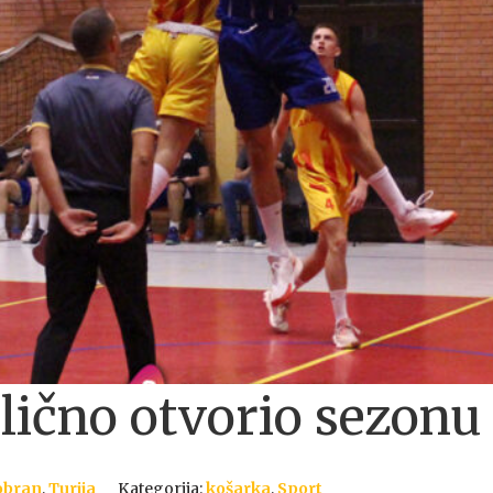
čno otvorio sezonu
obran
,
Turija
Kategorija:
košarka
,
Sport