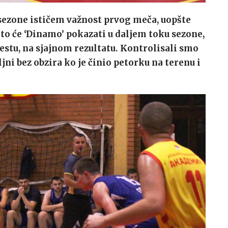
ezone ističem važnost prvog meča, uopšte
što će ‘Dinamo’ pokazati u daljem toku sezone,
estu, na sjajnom rezultatu. Kontrolisali smo
jni bez obzira ko je činio petorku na terenu i