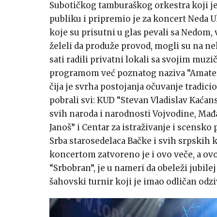
Subotičkog tamburaškog orkestra koji j
publiku i pripremio je za koncert Neda 
koje su prisutni u glas pevali sa Nedom,
želeli da produže provod, mogli su na ne
sati radili privatni lokali sa svojim muz
programom već poznatog naziva “Amateri
čija je svrha postojanja očuvanje tradic
pobrali svi: KUD “Stevan Vladislav Kaćansk
svih naroda i narodnosti Vojvodine, Mađ
Janoš” i Centar za istraživanje i scensk
Srba starosedelaca Bačke i svih srpskih k
koncertom zatvoreno je i ovo veče, a ovog
“Srbobran”, je u nameri da obeleži jubile
šahovski turnir koji je imao odličan odzi