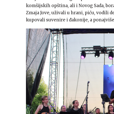
komšijskih opština, ali i Novog Sada, bor
Zmaja Jove, uživali u hrani, piću, vodili 
kupovali suvenire i đakonije, a ponajviše