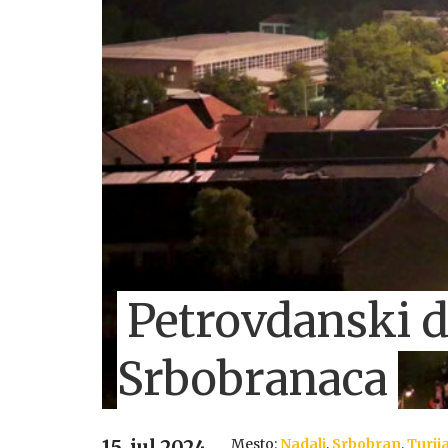
Petrovdanski d
Srbobranaca
Mesto:
Nadalj
,
Srbobran
,
Turij
15. jul 2024.