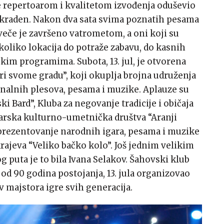
e repertoarom i kvalitetom izvođenja oduševio
Ukraden. Nakon dva sata svima poznatih pesama
 veče je završeno vatrometom, a oni koji su
koliko lokacija do potraže zabavu, do kasnih
ičkim programima. Subota, 13. jul, je otvorena
 svome gradu”, koji okuplja brojna udruženja
ionalnih plesova, pesama i muzike. Aplauze su
i Bard”, Kluba za negovanje tradicije i običaja
arska kulturno-umetnička društva “Aranji
o prezentovanje narodnih igara, pesama i muzike
rajeva “Veliko bačko kolo”. Još jednim velikim
 puta je to bila Ivana Selakov. Šahovski klub
j od 90 godina postojanja, 13. jula organizovao
v majstora igre svih generacija.