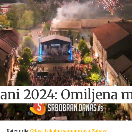
ani 2024: Omiljena m
a
Kategorija:
Crkva
,
Lokalna samouprava
,
Zabava