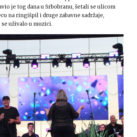
avio je tog dana u Srbobranu, šetali se ulicom
decu na ringišpil i druge zabavne sadržaje,
 se uživalo u muzici.