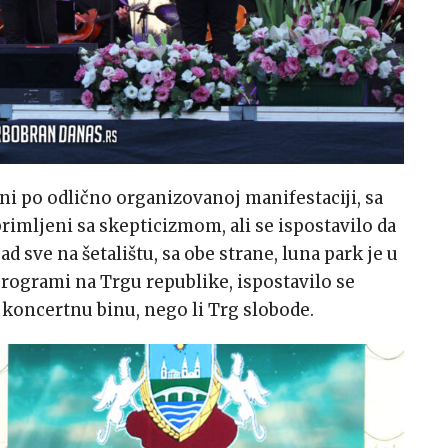
i po odlično organizovanoj manifestaciji, sa
rimljeni sa skepticizmom, ali se ispostavilo da
d sve na šetalištu, sa obe strane, luna park je u
programi na Trgu republike, ispostavilo se
 koncertnu binu, nego li Trg slobode.