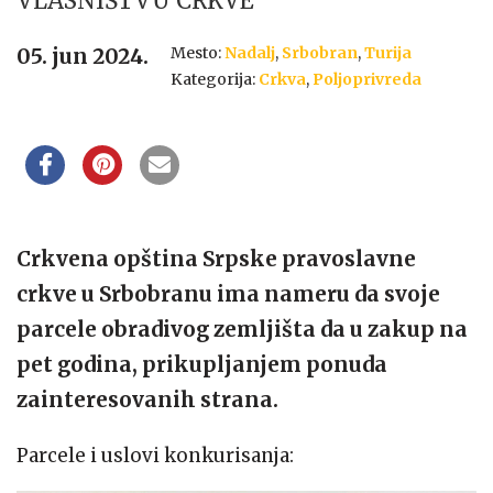
VLASNIŠTVU CRKVE
Mesto:
Nadalj
,
Srbobran
,
Turija
05. jun 2024.
Kategorija:
Crkva
,
Poljoprivreda
Crkvena opština Srpske pravoslavne
crkve u Srbobranu ima nameru da svoje
parcele obradivog zemljišta da u zakup na
pet godina, prikupljanjem ponuda
zainteresovanih strana.
Parcele i uslovi konkurisanja: