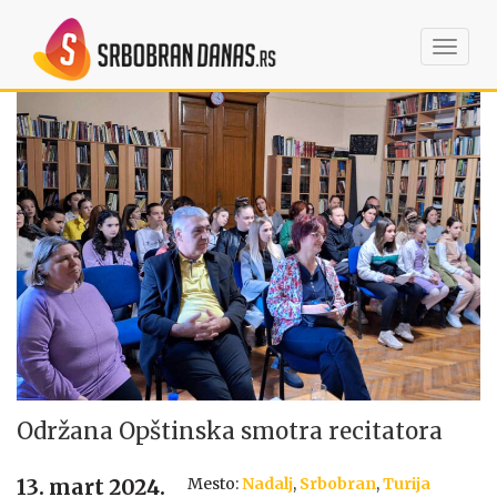
Toggl
navig
Održana Opštinska smotra recitatora
Mesto:
Nadalj
,
Srbobran
,
Turija
13. mart 2024.