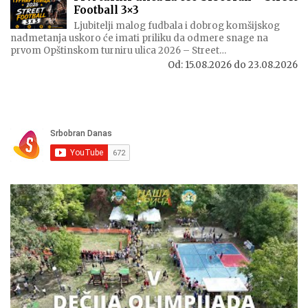
Football 3×3
Ljubitelji malog fudbala i dobrog komšijskog
nadmetanja uskoro će imati priliku da odmere snage na
prvom Opštinskom turniru ulica 2026 – Street…
Od:
15.08.2026
do
23.08.2026