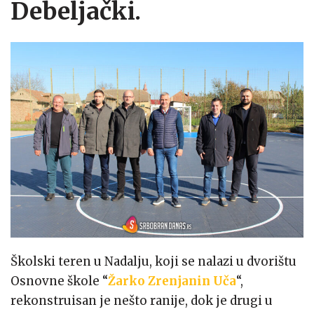
Debeljački.
Školski teren u Nadalju, koji se nalazi u dvorištu
Osnovne škole “
Žarko Zrenjanin Uča
“,
rekonstruisan je nešto ranije, dok je drugi u