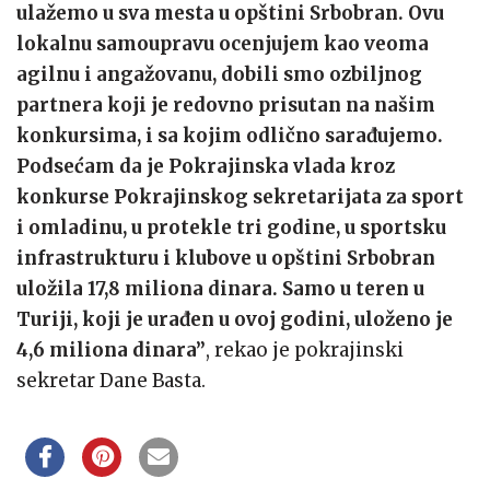
ulažemo u sva mesta u opštini Srbobran. Ovu
lokalnu samoupravu ocenjujem kao veoma
agilnu i angažovanu, dobili smo ozbiljnog
partnera koji je redovno prisutan na našim
konkursima, i sa kojim odlično sarađujemo.
Podsećam da je Pokrajinska vlada kroz
konkurse Pokrajinskog sekretarijata za sport
i omladinu, u protekle tri godine, u sportsku
infrastrukturu i klubove u opštini Srbobran
uložila 17,8 miliona dinara. Samo u teren u
Turiji, koji je urađen u ovoj godini, uloženo je
4,6 miliona dinara”
, rekao je pokrajinski
sekretar Dane Basta.