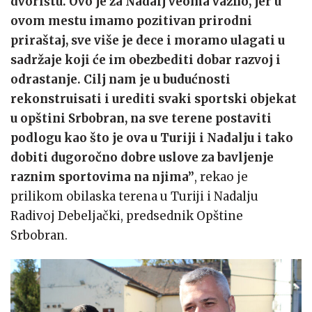
dvorištu. Ovo je za Nadalj veoma važno, jer u
ovom mestu imamo pozitivan prirodni
priraštaj, sve više je dece i moramo ulagati u
sadržaje koji će im obezbediti dobar razvoj i
odrastanje. Cilj nam je u budućnosti
rekonstruisati i urediti svaki sportski objekat
u opštini Srbobran, na sve terene postaviti
podlogu kao što je ova u Turiji i Nadalju i tako
dobiti dugoročno dobre uslove za bavljenje
raznim sportovima na njima”
, rekao je
prilikom obilaska terena u Turiji i Nadalju
Radivoj Debeljački, predsednik Opštine
Srbobran.