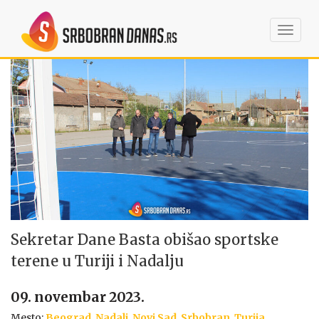
Toggl
navig
Sekretar Dane Basta obišao sportske
terene u Turiji i Nadalju
09. novembar 2023.
Mesto:
Beograd
,
Nadalj
,
Novi Sad
,
Srbobran
,
Turija