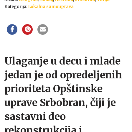
Kategorija:
Lokalna samouprava
Ulaganje u decu i mlade
jedan je od opredeljenih
prioriteta Opštinske
uprave Srbobran, čiji je
sastavni deo
rekonstrukcija i