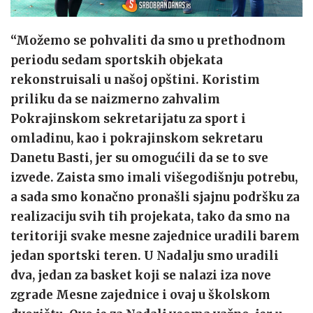
“Možemo se pohvaliti da smo u prethodnom
periodu sedam sportskih objekata
rekonstruisali u našoj opštini. Koristim
priliku da se naizmerno zahvalim
Pokrajinskom sekretarijatu za sport i
omladinu, kao i pokrajinskom sekretaru
Danetu Basti, jer su omogućili da se to sve
izvede. Zaista smo imali višegodišnju potrebu,
a sada smo konačno pronašli sjajnu podršku za
realizaciju svih tih projekata, tako da smo na
teritoriji svake mesne zajednice uradili barem
jedan sportski teren. U Nadalju smo uradili
dva, jedan za basket koji se nalazi iza nove
zgrade Mesne zajednice i ovaj u školskom