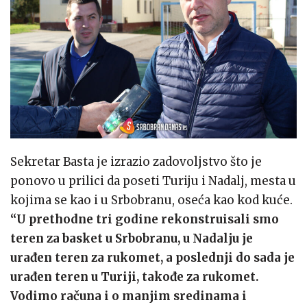
Sekretar Basta je izrazio zadovoljstvo što je
ponovo u prilici da poseti Turiju i Nadalj, mesta u
kojima se kao i u Srbobranu, oseća kao kod kuće.
“U prethodne tri godine rekonstruisali smo
teren za basket u Srbobranu, u Nadalju je
urađen teren za rukomet, a poslednji do sada je
urađen teren u Turiji, takođe za rukomet.
Vodimo računa i o manjim sredinama i