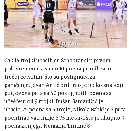
Čak 14 trojki ubacili su Srbobranci u prvom
poluvremenu, a samo 10 poena primili su u
trećoj četvrtini, što su postignuća za
pamćenje. Jovan Antić briljirao je po ko zna koji
put, ovoga puta sa 40 postignutih poena sa
učešćem od 9 trojki, Dušan Samardžić je
ubacio 25 poena sa 5 trojki, Nikola Babić je 3 puta
poentirao van linije 6,75 metara, što je ukupno 9
poena za njega, Nemanja Trninić 8