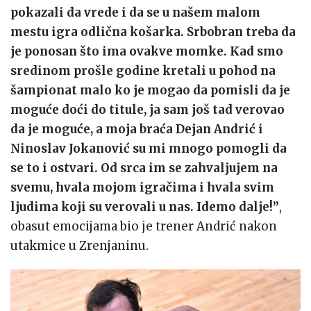
pokazali da vrede i da se u našem malom
mestu igra odlična košarka. Srbobran treba da
je ponosan što ima ovakve momke. Kad smo
sredinom prošle godine kretali u pohod na
šampionat malo ko je mogao da pomisli da je
moguće doći do titule, ja sam još tad verovao
da je moguće, a moja braća Dejan Andrić i
Ninoslav Jokanović su mi mnogo pomogli da
se to i ostvari. Od srca im se zahvaljujem na
svemu, hvala mojom igračima i hvala svim
ljudima koji su verovali u nas. Idemo dalje!”
,
obasut emocijama bio je trener Andrić nakon
utakmice u Zrenjaninu.