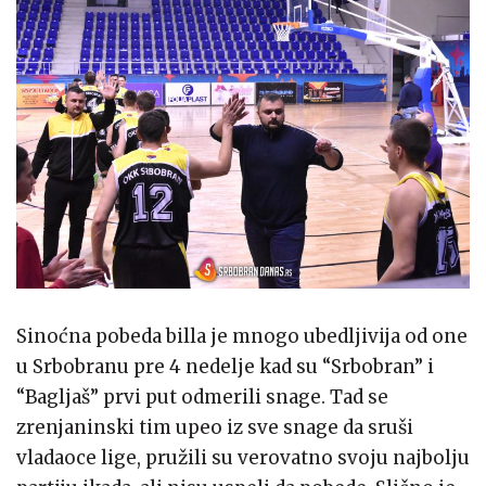
Sinoćna pobeda billa je mnogo ubedljivija od one
u Srbobranu pre 4 nedelje kad su “Srbobran” i
“Bagljaš” prvi put odmerili snage. Tad se
zrenjaninski tim upeo iz sve snage da sruši
vladaoce lige, pružili su verovatno svoju najbolju