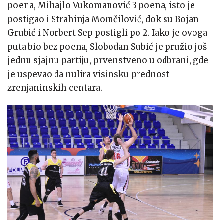
poena, Mihajlo Vukomanović 3 poena, isto je
postigao i Strahinja Momčilović, dok su Bojan
Grubić i Norbert Sep postigli po 2. Iako je ovoga
puta bio bez poena, Slobodan Subić je pružio još
jednu sjajnu partiju, prvenstveno u odbrani, gde
je uspevao da nulira visinsku prednost
zrenjaninskih centara.