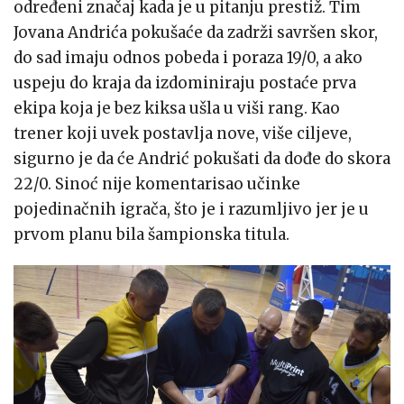
određeni značaj kada je u pitanju prestiž. Tim
Jovana Andrića pokušaće da zadrži savršen skor,
do sad imaju odnos pobeda i poraza 19/0, a ako
uspeju do kraja da izdominiraju postaće prva
ekipa koja je bez kiksa ušla u viši rang. Kao
trener koji uvek postavlja nove, više ciljeve,
sigurno je da će Andrić pokušati da dođe do skora
22/0. Sinoć nije komentarisao učinke
pojedinačnih igrača, što je i razumljivo jer je u
prvom planu bila šampionska titula.