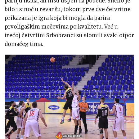
partiju ikada, ali nisu uspeli da pobede. Slično je
bilo i sinoć u revanšu, tokom prve dve četvrtine
prikazana je igra koja bi mogla da parira
prvoligaškim mečevima po kvalitetu. Već u
trećoj četvrtini Srbobranci su slomili svaki otpor
domaćeg tima.