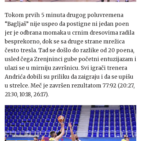
Tokom prvih 5 minuta drugog poluvremena
“Bagljaš” nije uspeo da postigne ni jedan poen
jer je odbrana momaka u crnim dresovima radila
besprekorno, dok se sa druge strane mrežica
često tresla. Tad se došlo do razlike od 20 poena,
usled čega Zrenjninci gube početni entuzijazam i
ulazi se u mirniju završnicu. Svi igrači trenera
Andrića dobili su priliku da zaigraju i da se upišu
u strelce. Meč je završen rezultatom 77:92 (20:27,
21:30, 10:18, 26:17).