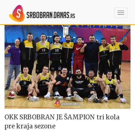
Toggl
navig
OKK SRBOBRAN JE ŠAMPION tri kola
pre kraja sezone