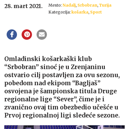
Mesto:
Nadalj
,
Srbobran
,
Turija
28. mart 2021.
Kategorija:
košarka
,
Sport
Omladinski košarkaški klub
“Srbobran” sinoć je u Zrenjaninu
ostvario cilj postavljen za ovu sezonu,
pobedom nad ekipom “Bagljaš”
osvojena je šampionska titula Druge
regionalne lige “Sever”, čime je i
zvanično ovaj tim obezbedio učešće u
Prvoj regionalnoj ligi sledeće sezone.