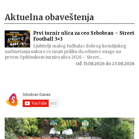
Aktuelna obaveštenja
Prvi turnir ulica za ceo Srbobran – Street
Football 3×3
Ljubitelji malog fudbala i dobrog komšijskog
nadmetanja uskoro će imati priliku da odmere snage na
prvom Opštinskom turniru ulica 2026 – Street…
Od:
15.08.2026
do
23.08.2026