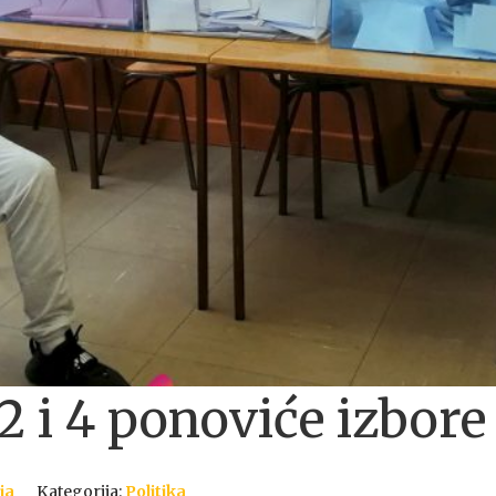
2 i 4 ponoviće izbore
ja
Kategorija:
Politika