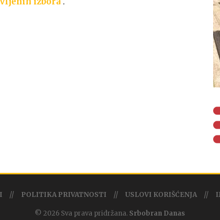
vljenih izbora
.
I
POLITIKA PRIVATNOSTI
USLOVI KORIŠĆENJA
I
© 2026 Sva prava pridržana.
Srbobran Danas