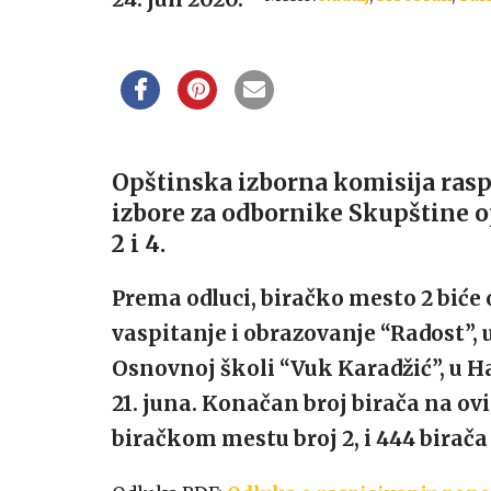
Opštinska izborna komisija raspi
izbore za odbornike Skupštine 
2 i 4.
Prema odluci, biračko mesto 2 biće
vaspitanje i obrazovanje “Radost”, u
Osnovnoj školi “Vuk Karadžić”, u Ha
21. juna. Konačan broj birača na ov
biračkom mestu broj 2, i 444 birač