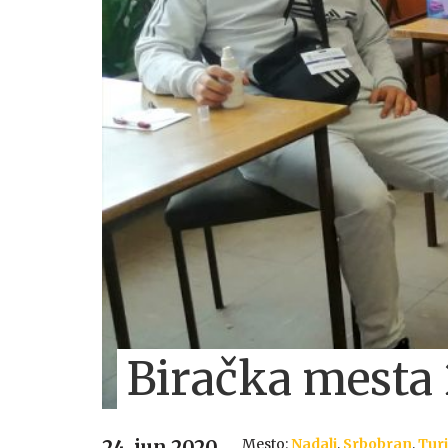
Biračka mesta 
Mesto:
Nadalj
,
Srbobran
,
Turi
24. jun 2020.