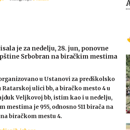
sala je za nedelju, 28. jun, ponovne
opštine Srbobran na biračkim mestima
 organizovano u Ustanovi za predškolsko
 Ratarskoj ulici bb, a biračko mesto 4 u
jduk Veljkovoj bb, istim kao i u nedelju,
im mestima je 955, odnosno 511 birača na
a na biračkom mestu 4.