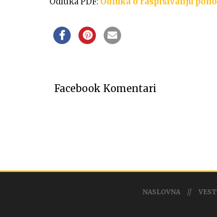
Odluka PDF:
Odluka o raspisivanju pono
Facebook Komentari
NASLOVNA
VEST