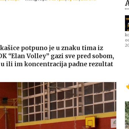
ko
o
2
kašice potpuno je u znaku tima iz
OK “Elan Volley” gazi sve pred sobom,
ju ili im koncentracija padne rezultat