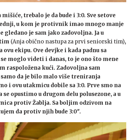
mišiće, trebalo je da bude i 3:0. Sve setove
lednji, u kom je protivnik imao mnogo manje
te gledano je sam jako zadovoljna. Ja u
 tim
(Anja obično nastupa za prvi seniorski tim)
,
a ovu ekipu. Ove devjke i kada padnu sa
 se moglo videti i danas, to je ono što mene
em raspoložena kući. Zadovoljna sam
samo da je bilo malo više treniranja
o i ovu utakmicu dobile sa 3:0. Prve smo na
 da se opustimo u drugom delu polusezone, a u
mica protiv Žablja. Sa boljim odzivom na
ujem da protiv njih bude 3:0″.