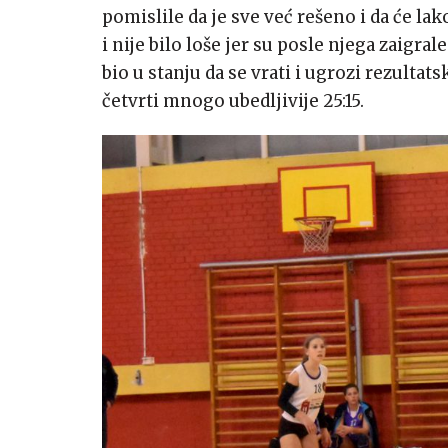
pomislile da je sve već rešeno i da će lak
i nije bilo loše jer su posle njega zaigra
bio u stanju da se vrati i ugrozi rezultats
četvrti mnogo ubedljivije 25:15.