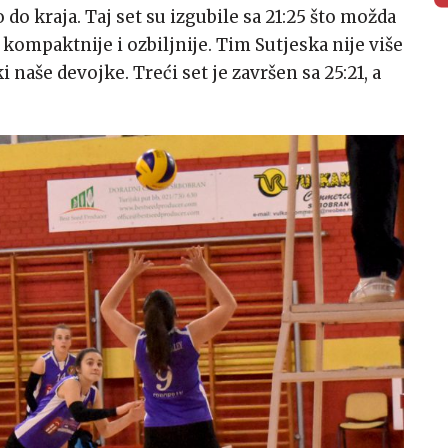
o do kraja. Taj set su izgubile sa 21:25 što možda
le kompaktnije i ozbiljnije. Tim Sutjeska nije više
ki naše devojke. Treći set je završen sa 25:21, a