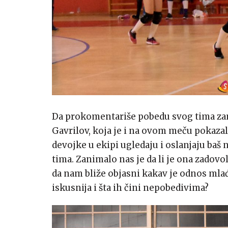
Da prokomentariše pobedu svog tima zam
Gavrilov, koja je i na ovom meču pokazala
devojke u ekipi ugledaju i oslanjaju baš
tima. Zanimalo nas je da li je ona zadovo
da nam bliže objasni kakav je odnos mlađ
iskusnija i šta ih čini nepobedivima?