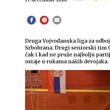
Druga Vojvođanska liga za odboj
Srbobrana. Drugi seniorski tim 
čak i kad ne pruže najbolju parti
ostaje u rukama naših devojaka.