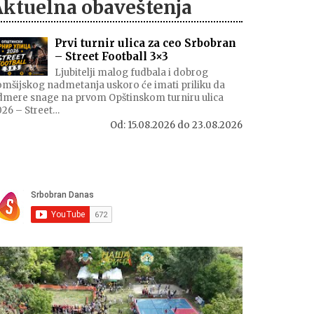
Aktuelna obaveštenja
Prvi turnir ulica za ceo Srbobran
– Street Football 3×3
Ljubitelji malog fudbala i dobrog
mšijskog nadmetanja uskoro će imati priliku da
dmere snage na prvom Opštinskom turniru ulica
026 – Street…
Od:
15.08.2026
do
23.08.2026