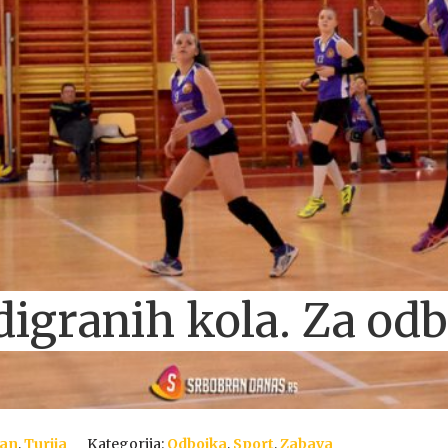
digranih kola. Za odb
ran
,
Turija
Kategorija:
Odbojka
,
Sport
,
Zabava