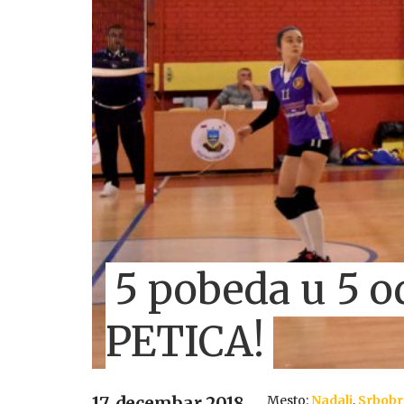
5 pobeda u 5 o
PETICA!
Mesto:
Nadalj
,
Srbob
17. decembar 2018.