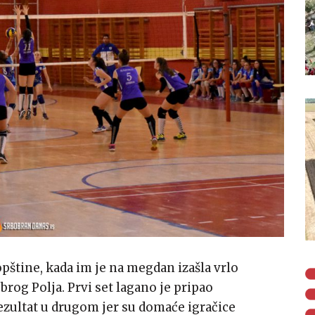
 opštine, kada im je na megdan izašla vrlo
rog Polja. Prvi set lagano je pripao
rezultat u drugom jer su domaće igračice