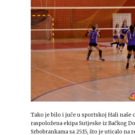
Tako je bilo i juče u sportskoj Hali naše
raspoložena ekipa Sutjeske iz Bačkog Dob
Srbobrankama sa 25:15, što je uticalo na 