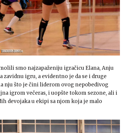
olili smo najzapaženiju igračicu Elana, Anju
 zavidnu igru, a evidentno je da se i druge
 na nju što je čini liderom ovog nepobedivog
ljna igrom večeras, i uopšte tokom sezone, ali i
ih devojaka u ekipi sa njom koja je malo