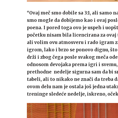
“Ovaj meč smo dobile sa 3:1, ali samo na 
smo mogle da dobijemo kao i ovaj pos
poena. I pored toga ovo je uspeh i uopš
početku nisam bila licencirana za ovaj
ali volim ovu atmosveru i rado igram z
igrom, lako i brzo se ponovo dignu, što
drži i zbog čega posle svakog meča od
odnosom devojaka prema igri i svemu, 
prethodne nedelje sigurna sam da bi sm
tabeli, ali to nikako ne znači da treba
ovom delu nam je ostala još jedna utak
treninge sledeće nedelje, iskreno, oček