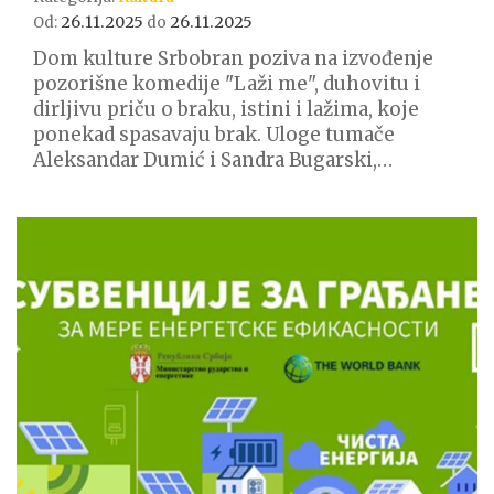
26.11.2025
26.11.2025
Od:
do
Dom kulture Srbobran poziva na izvođenje
pozorišne komedije "Laži me", duhovitu i
dirljivu priču o braku, istini i lažima, koje
ponekad spasavaju brak. Uloge tumače
Aleksandar Dumić i Sandra Bugarski,…