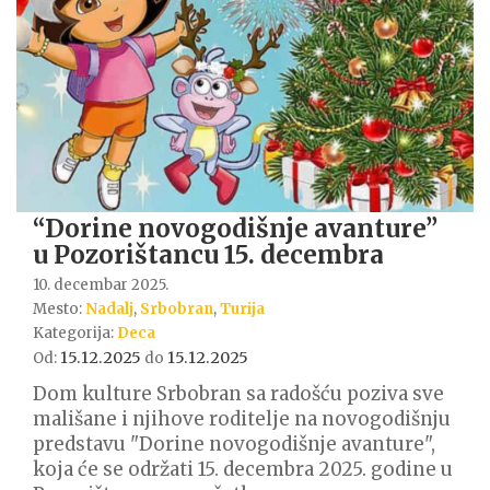
“Dorine novogodišnje avanture”
u Pozorištancu 15. decembra
10. decembar 2025.
Mesto:
Nadalj
,
Srbobran
,
Turija
Kategorija:
Deca
15.12.2025
15.12.2025
Od:
do
Dom kulture Srbobran sa radošću poziva sve
mališane i njihove roditelje na novogodišnju
predstavu "Dorine novogodišnje avanture",
koja će se održati 15. decembra 2025. godine u