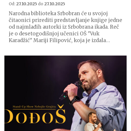
27.10.2025
27.10.2025
Od:
do
Narodna biblioteka Srbobran će u svojoj
čitaonici prirediti predstavljanje knjige jedne
od najmlađih autorki iz Srbobrana ikada. Reč
je o desetogodišnjoj učenici OŠ "Vuk
Karadžić" Mariji Filipović, koja je izdala…