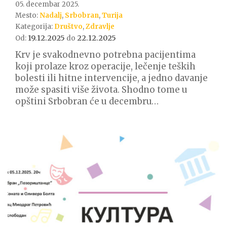
05. decembar 2025.
Mesto:
Nadalj
,
Srbobran
,
Turija
Kategorija:
Društvo
,
Zdravlje
19.12.2025
22.12.2025
Od:
do
Krv je svakodnevno potrebna pacijentima
koji prolaze kroz operacije, lečenje teških
bolesti ili hitne intervencije, a jedno davanje
može spasiti više života. Shodno tome u
opštini Srbobran će u decembru…