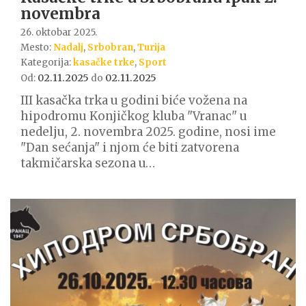
novembra
26. oktobar 2025.
Mesto:
Nadalj
,
Srbobran
,
Turija
Kategorija:
kasačke trke
,
Sport
02.11.2025
02.11.2025
Od:
do
III kasačka trka u godini biće vožena na
hipodromu Konjičkog kluba "Vranac" u
nedelju, 2. novembra 2025. godine, nosi ime
"Dan sećanja" i njom će biti zatvorena
takmičarska sezona u…