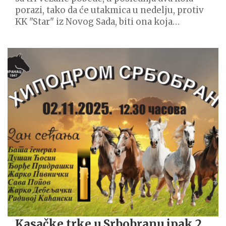
porazi, tako da će utakmica u nedelju, protiv
KK "Star" iz Novog Sada, biti ona koja…
Kasačke trke u Srbobranu ipak 2.