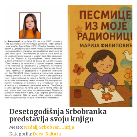
Desetogodišnja Srbobranka
predstavlja svoju knjigu
Mesto:
Nadalj
,
Srbobran
,
Turija
Kategorija:
Deca
,
Kultura