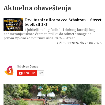
Aktuelna obaveštenja
Prvi turnir ulica za ceo Srbobran – Street
Football 3×3
Ljubitelji malog fudbala i dobrog komšijskog
nadmetanja uskoro će imati priliku da odmere snage na
prvom Opštinskom turniru ulica 2026 – Street…
Od:
15.08.2026
do
23.08.2026