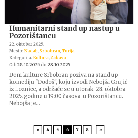
Humanitarni stand up nastup u
Pozorištancu
22. oktobar 2025.
Mesto:
Nadalj
,
Srbobran
,
Turija
Kategorija:
Kultura
,
Zabava
28.10.2025
28.10.2025
Od:
do
Dom kulture Srbobran poziva na stand up
komediju "Dođoš", koju izvodi Nebojša Grujić
iz Loznice, a održaće se u utorak, 28. oktobra
2025. godine u 19:00 časova, u Pozorištancu.
Nebojša je…
«
4
5
6
7
8
»