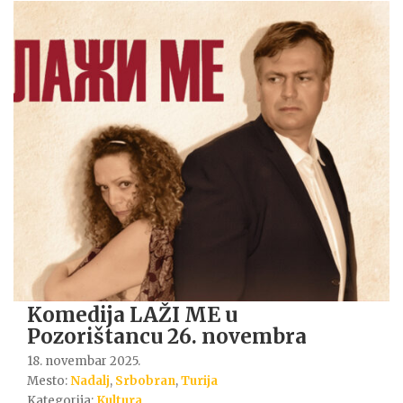
Komedija LAŽI ME u
Pozorištancu 26. novembra
18. novembar 2025.
Mesto:
Nadalj
,
Srbobran
,
Turija
Kategorija:
Kultura