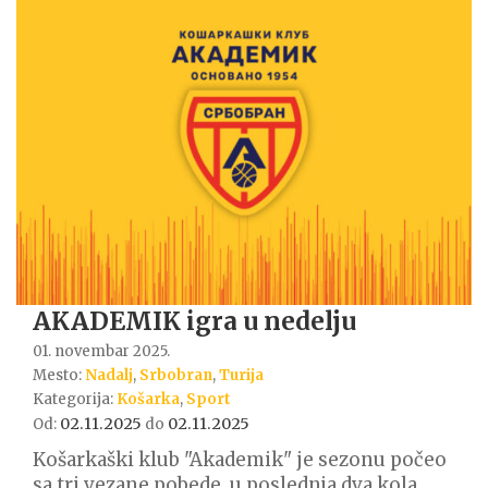
AKADEMIK igra u nedelju
01. novembar 2025.
Mesto:
Nadalj
,
Srbobran
,
Turija
Kategorija:
Košarka
,
Sport
02.11.2025
02.11.2025
Od:
do
Košarkaški klub "Akademik" je sezonu počeo
sa tri vezane pobede, u poslednja dva kola