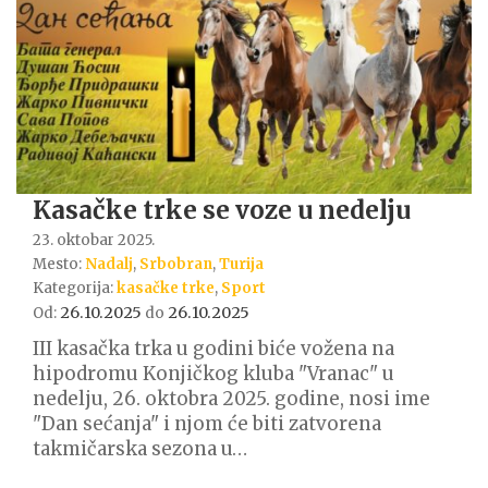
Kasačke trke se voze u nedelju
23. oktobar 2025.
Mesto:
Nadalj
,
Srbobran
,
Turija
Kategorija:
kasačke trke
,
Sport
26.10.2025
26.10.2025
Od:
do
III kasačka trka u godini biće vožena na
hipodromu Konjičkog kluba "Vranac" u
nedelju, 26. oktobra 2025. godine, nosi ime
"Dan sećanja" i njom će biti zatvorena
takmičarska sezona u…