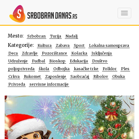
Toggl
navig
Mesto:
Srbobran
Turija
Nadalj
Kategorije:
Kultura
Zabava
Sport
Lokalna samouprava
Deca
Zdravlje
Pozorištance
Košarka
Isključenja
Udruženje
Fudbal
Bioskop
Edukacija
Društvo
poljoprivreda
škola
Odbojka
kasačke trke
Folklor
Ples
Crkva
Rukomet
Zaposlenje
Saobraćaj
Ribolov
Obuka
Privreda
servisne informacije