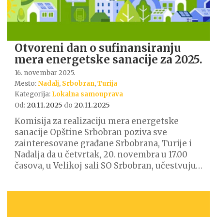
Otvoreni dan o sufinansiranju
mera energetske sanacije za 2025.
16. novembar 2025.
Mesto:
Nadalj
,
Srbobran
,
Turija
Kategorija:
Lokalna samouprava
20.11.2025
20.11.2025
Od:
do
Komisija za realizaciju mera energetske
sanacije Opštine Srbobran poziva sve
zainteresovane građane Srbobrana, Turije i
Nadalja da u četvrtak, 20. novembra u 17.00
časova, u Velikoj sali SO Srbobran, učestvuju…