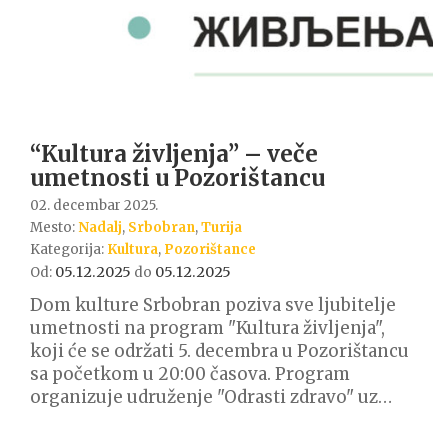
“Kultura življenja” – veče
umetnosti u Pozorištancu
02. decembar 2025.
Mesto:
Nadalj
,
Srbobran
,
Turija
Kategorija:
Kultura
,
Pozorištance
05.12.2025
05.12.2025
Od:
do
Dom kulture Srbobran poziva sve ljubitelje
umetnosti na program "Kultura življenja",
koji će se održati 5. decembra u Pozorištancu
sa početkom u 20:00 časova. Program
organizuje udruženje "Odrasti zdravo" uz…