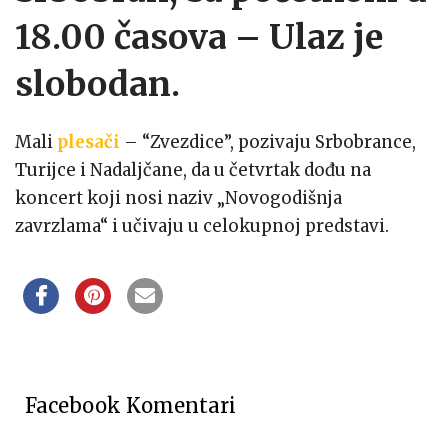
18.00 časova – Ulaz je
slobodan.
Mali
plesači
– “Zvezdice”, pozivaju Srbobrance,
Turijce i Nadaljčane, da u četvrtak dođu na
koncert koji nosi naziv „Novogodišnja
zavrzlama“ i učivaju u celokupnoj predstavi.
Facebook Komentari