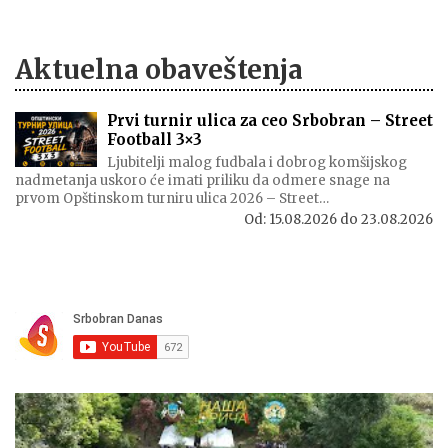
Aktuelna obaveštenja
Prvi turnir ulica za ceo Srbobran – Street
Football 3×3
Ljubitelji malog fudbala i dobrog komšijskog
nadmetanja uskoro će imati priliku da odmere snage na
prvom Opštinskom turniru ulica 2026 – Street…
Od:
15.08.2026
do
23.08.2026