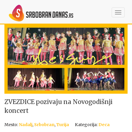
Toggl
navig
ZVEZDICE pozivaju na Novogodišnji
koncert
Mesto:
Nadalj
,
Srbobran
,
Turija
Kategorija:
Deca