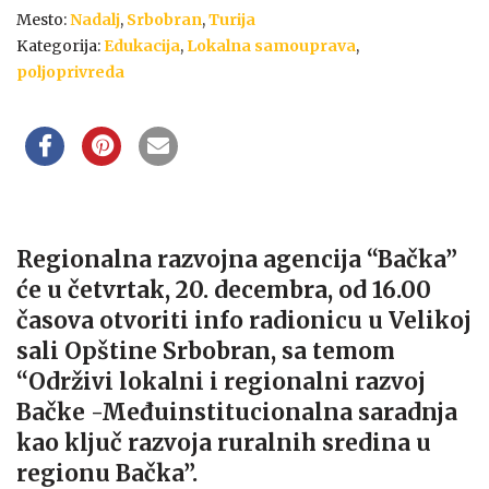
Mesto:
Nadalj
,
Srbobran
,
Turija
Kategorija:
Edukacija
,
Lokalna samouprava
,
poljoprivreda
Regionalna razvojna agencija “Bačka”
će u četvrtak, 20. decembra, od 16.00
časova otvoriti info radionicu u Velikoj
sali Opštine Srbobran, sa temom
“Održivi lokalni i regionalni razvoj
Bačke -Međuinstitucionalna saradnja
kao ključ razvoja ruralnih sredina u
regionu Bačka”.