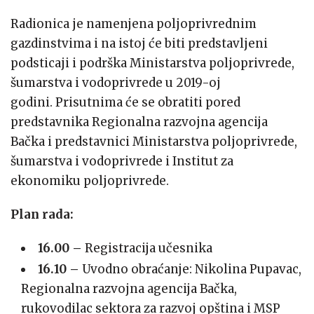
Radionica je namenjena poljoprivrednim
gazdinstvima i na istoj će biti predstavljeni
podsticaji i podrška Ministarstva poljoprivrede,
šumarstva i vodoprivrede u 2019-oj
godini. Prisutnima će se obratiti pored
predstavnika Regionalna razvojna agencija
Bačka i predstavnici Ministarstva poljoprivrede,
šumarstva i vodoprivrede i Institut za
ekonomiku poljoprivrede.
Plan rada:
16.00 –
Registracija učesnika
16.10 –
Uvodno obraćanje: Nikolina Pupavac,
Regionalna razvojna agencija Bačka,
rukovodilac sektora za razvoj opština i MSP