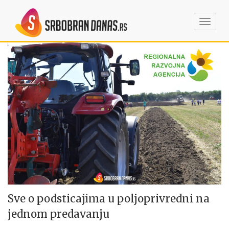
Toggl
navig
Sve o podsticajima u poljoprivredni na
jednom predavanju