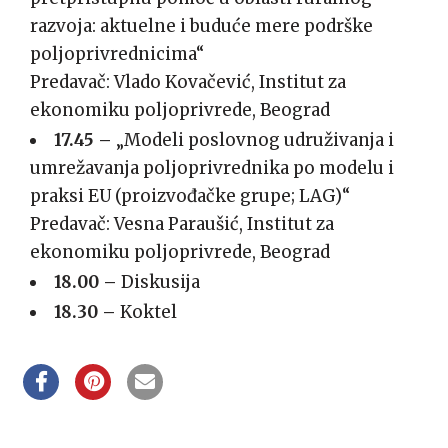
razvoja: aktuelne i buduće mere podrške
poljoprivrednicima“
Predavač: Vlado Kovačević, Institut za
ekonomiku poljoprivrede, Beograd
17.45 –
„Modeli poslovnog udruživanja i
umrežavanja poljoprivrednika po modelu i
praksi EU (proizvođačke grupe; LAG)“
Predavač: Vesna Paraušić, Institut za
ekonomiku poljoprivrede, Beograd
18.00 –
Diskusija
18.30 –
Koktel