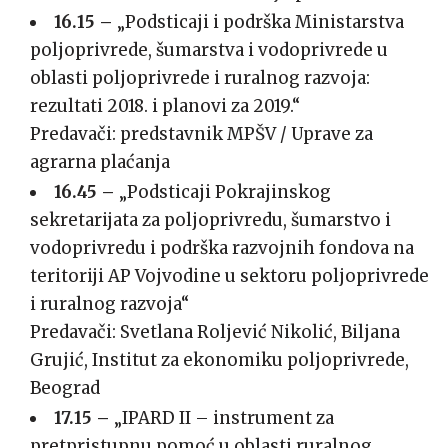
16.15 –
„Podsticaji i podrška Ministarstva
poljoprivrede, šumarstva i vodoprivrede u
oblasti poljoprivrede i ruralnog razvoja:
rezultati 2018. i planovi za 2019.“
Predavači: predstavnik MPŠV / Uprave za
agrarna plaćanja
16.45 –
„Podsticaji Pokrajinskog
sekretarijata za poljoprivredu, šumarstvo i
vodoprivredu i podrška razvojnih fondova na
teritoriji AP Vojvodine u sektoru poljoprivrede
i ruralnog razvoja“
Predavači: Svetlana Roljević Nikolić, Biljana
Grujić, Institut za ekonomiku poljoprivrede,
Beograd
17.15 –
„IPARD II – instrument za
pretpristupnu pomoć u oblasti ruralnog