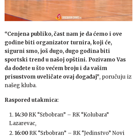
“Cenjena publiko, čast nam je da ćemo i ove
godine biti organizator turnira, koji će,
sigurni smo, još dugo, dugo godina biti
sportski trend u našoj opštini. Pozivamo Vas
da dođete u što većem broju i da vašim
prisustvom uveličate ovaj događaj”
, poručuju iz
našeg kluba.
Raspored utakmica:
14:30
RK “Srbobran” – RK “Kolubara”
Lazarevac,
16:00
RK “Srbobran” – RK “Jedinstvo” Novi