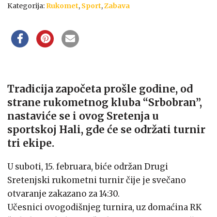
Kategorija:
Rukomet
,
Sport
,
Zabava
Tradicija započeta prošle godine, od
strane rukometnog kluba “Srbobran”,
nastaviće se i ovog Sretenja u
sportskoj Hali, gde će se održati turnir
tri ekipe.
U suboti, 15. februara, biće održan Drugi
Sretenjski rukometni turnir čije je svečano
otvaranje zakazano za 14:30.
Učesnici ovogodišnjeg turnira, uz domaćina RK