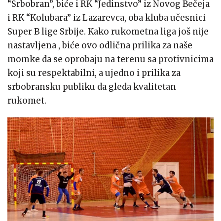
“Srbobran”, biće i RK “Jedinstvo” iz Novog Bečeja
i RK “Kolubara” iz Lazarevca, oba kluba učesnici
Super B lige Srbije. Kako rukometna liga još nije
nastavljena , biće ovo odlična prilika za naše
momke da se oprobaju na terenu sa protivnicima
koji su respektabilni, a ujedno i prilika za
srbobransku publiku da gleda kvalitetan
rukomet.