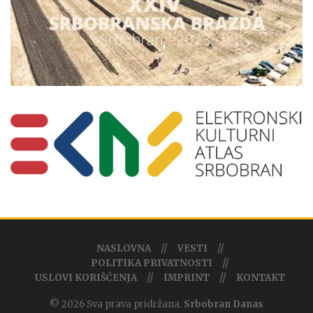
NASLOVNA
VESTI
POLITIKA PRIVATNOSTI
USLOVI KORIŠĆENJA
IMPRINT
KONTAKT
© 2026 Sva prava pridržana.
Srbobran Danas