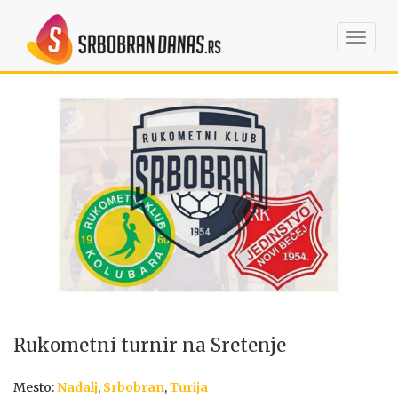
Toggl
navig
Rukometni turnir na Sretenje
Mesto:
Nadalj
,
Srbobran
,
Turija