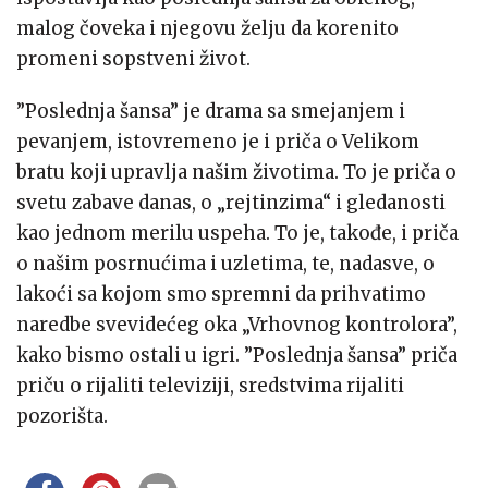
malog čoveka i njegovu želju da korenito
promeni sopstveni život.
”Poslednja šansa” je drama sa smejanjem i
pevanjem, istovremeno je i priča o Velikom
bratu koji upravlja našim životima. To je priča o
svetu zabave danas, o „rejtinzima“ i gledanosti
kao jednom merilu uspeha. To je, takođe, i priča
o našim posrnućima i uzletima, te, nadasve, o
lakoći sa kojom smo spremni da prihvatimo
naredbe svevidećeg oka „Vrhovnog kontrolora”,
kako bismo ostali u igri. ”Poslednja šansa” priča
priču o rijaliti televiziji, sredstvima rijaliti
pozorišta.