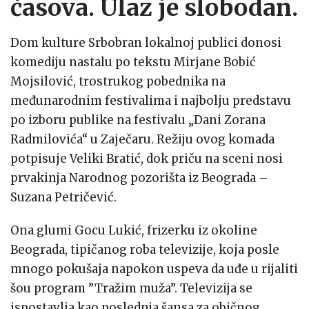
časova. Ulaz je slobodan.
Dom kulture Srbobran lokalnoj publici donosi
komediju nastalu po tekstu Mirjane Bobić
Mojsilović, trostrukog pobednika na
međunarodnim festivalima i najbolju predstavu
po izboru publike na festivalu „Dani Zorana
Radmilovića“ u Zaječaru. Režiju ovog komada
potpisuje Veliki Bratić, dok priču na sceni nosi
prvakinja Narodnog pozorišta iz Beograda –
Suzana Petričević.
Ona glumi Gocu Lukić, frizerku iz okoline
Beograda, tipičanog roba televizije, koja posle
mnogo pokušaja napokon uspeva da uđe u rijaliti
šou program ”Tražim muža”. Televizija se
ispostavlja kao poslednja šansa za običnog,