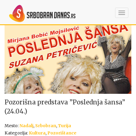
Toggl
navig
Pozorišna predstava ”Poslednja šansa”
(24.04.)
Mesto:
Nadalj
,
Srbobran
,
Turija
Kategorija:
Kultura
,
Pozorištance