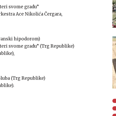
teri svome gradu”
rkestra Ace Nikolića Čergara,
branski hipodorom)
eri svome gradu” (Trg Republike)
blike),
oluba (Trg Republike)
blike).