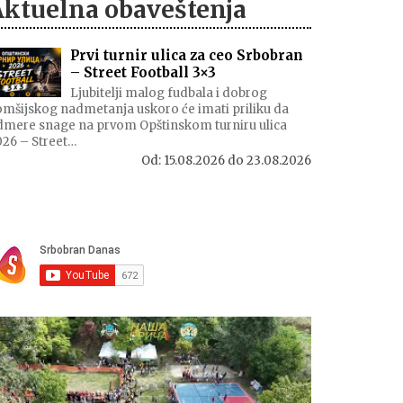
Aktuelna obaveštenja
Prvi turnir ulica za ceo Srbobran
– Street Football 3×3
Ljubitelji malog fudbala i dobrog
mšijskog nadmetanja uskoro će imati priliku da
dmere snage na prvom Opštinskom turniru ulica
026 – Street…
Od:
15.08.2026
do
23.08.2026