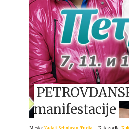
PETROVDANSKI
manifestacije
Mesto:
Nadalj
,
Srbobran
,
Turija
Kategorija:
Kul