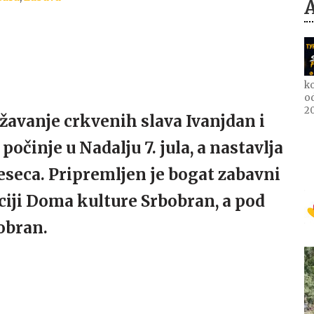
ko
o
2
žavanje crkvenih slava Ivanjdan i
očinje u Nadalju 7. jula, a nastavlja
meseca. Pripremljen je bogat zabavni
ciji Doma kulture Srbobran, a pod
obran.