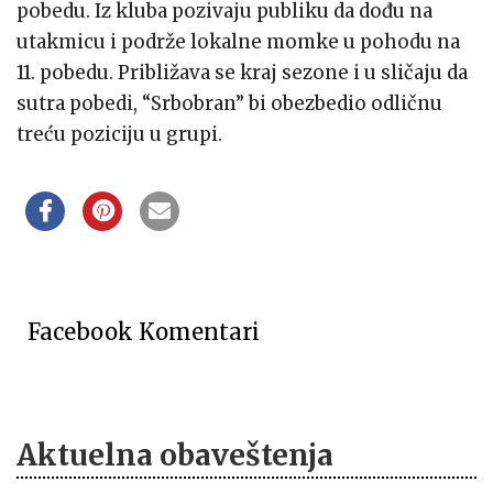
pobedu. Iz kluba pozivaju publiku da dođu na
utakmicu i podrže lokalne momke u pohodu na
11. pobedu. Približava se kraj sezone i u sličaju da
sutra pobedi, “Srbobran” bi obezbedio odličnu
treću poziciju u grupi.
Facebook Komentari
Aktuelna obaveštenja