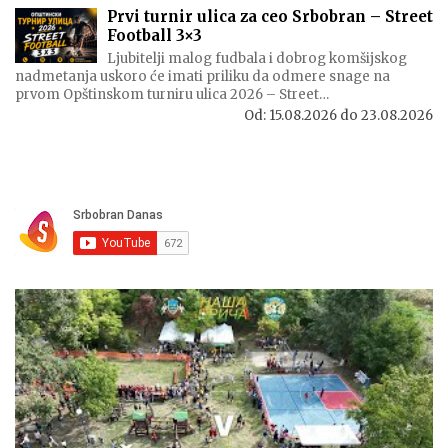
Prvi turnir ulica za ceo Srbobran – Street
Football 3×3
Ljubitelji malog fudbala i dobrog komšijskog
nadmetanja uskoro će imati priliku da odmere snage na
prvom Opštinskom turniru ulica 2026 – Street…
Od:
15.08.2026
do
23.08.2026