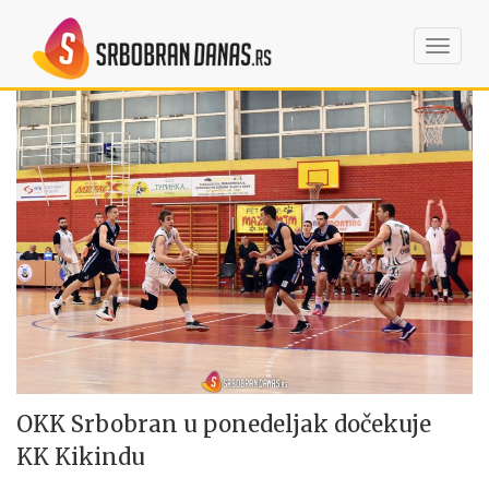
Toggl
navig
OKK Srbobran u ponedeljak dočekuje
KK Kikindu