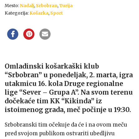
Mesto:
Nadalj
,
Srbobran
,
Turija
Kategorija:
Košarka
,
Sport
Omladinski košarkaški klub
“Srbobran” u ponedeljak, 2. marta, igra
utakmicu 16. kola Druge regionalne
lige “Sever – Grupa A”. Na svom terenu
dočekaće tim KK “Kikinda” iz
istoimenog grada, meč počinje u 19:30.
Srbobranski tim očekuje da će i na ovom meču
pred svojom publikom ostvariti ubedljivu