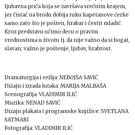
ljubavna priča koja se završava srećnim krajem,
jer čistač na brodu dobija ruku kapetanove ćerke
samo zato što je pošten, hrabar i čestit mladić.
Kroz predstavu učimo decu o pravim
vrednostima u životu tj. da nije važno da si bogat,
slavan; važno je poštenje, ljubav, hrabrost.
Dramaturgija i režija: NEBOJŠA SAVIĆ
Dizajn i izrada lutaka: MARIJA MALBAŠA
Scenografija: VLADIMIR ILIĆ
Muzika: NENAD SAVIĆ
Dizajn plakata i programske knjižice: SVETLANA
SATMARI
Fotografija: VLADIMIR ILIĆ