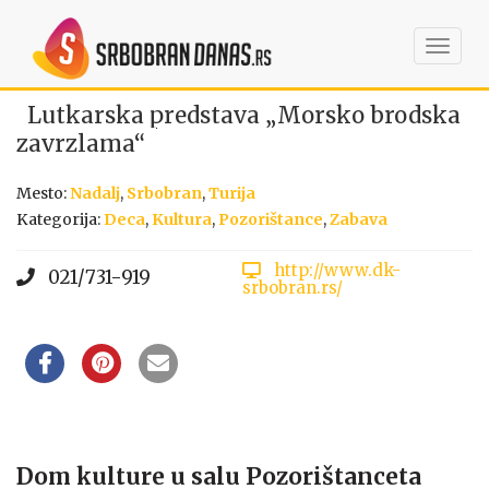
Toggl
navig
Lutkarska predstava „Morsko brodska
zavrzlama“
Mesto:
Nadalj
,
Srbobran
,
Turija
Kategorija:
Deca
,
Kultura
,
Pozorištance
,
Zabava
http://www.dk-
021/731-919
srbobran.rs/
Dom kulture u salu Pozorištanceta