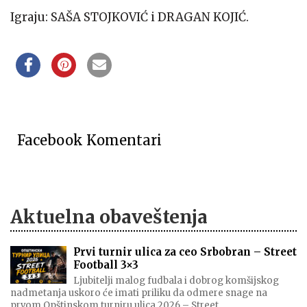
Igraju: SAŠA STOJKOVIĆ i DRAGAN KOJIĆ.
Facebook Komentari
Aktuelna obaveštenja
Prvi turnir ulica za ceo Srbobran – Street
Football 3×3
Ljubitelji malog fudbala i dobrog komšijskog
nadmetanja uskoro će imati priliku da odmere snage na
prvom Opštinskom turniru ulica 2026 – Street…