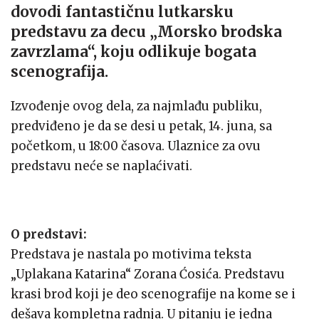
dovodi fantastičnu lutkarsku
predstavu za decu „Morsko brodska
zavrzlama“, koju odlikuje bogata
scenografija.
Izvođenje ovog dela, za najmlađu publiku,
predviđeno je da se desi u petak, 14. juna, sa
početkom, u 18:00 časova. Ulaznice za ovu
predstavu neće se naplaćivati.
O predstavi:
Predstava je nastala po motivima teksta
„Uplakana Katarina“ Zorana Ćosića. Predstavu
krasi brod koji je deo scenografije na kome se i
dešava kompletna radnja. U pitanju je jedna