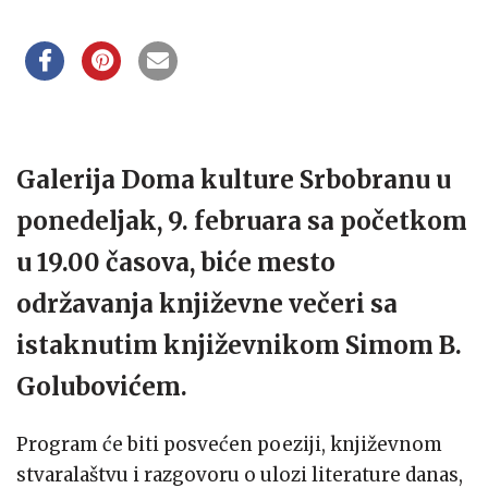
Galerija Doma kulture Srbobranu u
ponedeljak, 9. februara sa početkom
u 19.00 časova, biće mesto
održavanja književne večeri sa
istaknutim književnikom Simom B.
Golubovićem.
Program će biti posvećen poeziji, književnom
stvaralaštvu i razgovoru o ulozi literature danas,