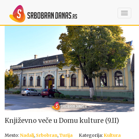
Toggl
navig
Književno veče u Domu kulture (9.II)
Mesto:
Nadalj
,
Srbobran
,
Turija
Kategorija:
Kultura