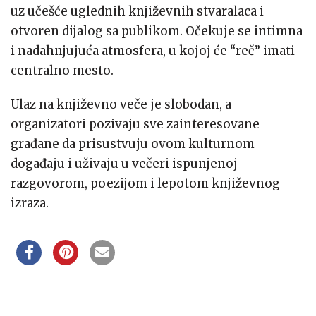
uz učešće uglednih književnih stvaralaca i
otvoren dijalog sa publikom. Očekuje se intimna
i nadahnjujuća atmosfera, u kojoj će “reč” imati
centralno mesto.
Ulaz na književno veče je slobodan, a
organizatori pozivaju sve zainteresovane
građane da prisustvuju ovom kulturnom
događaju i uživaju u večeri ispunjenoj
razgovorom, poezijom i lepotom književnog
izraza.