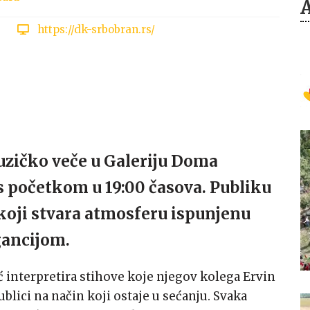
https://dk-srbobran.rs/
muzičko veče u Galeriju Doma
 s početkom u 19:00 časova. Publiku
 koji stvara atmosferu ispunjenu
ancijom.
lić interpretira stihove koje njegov kolega Ervin
blici na način koji ostaje u sećanju. Svaka