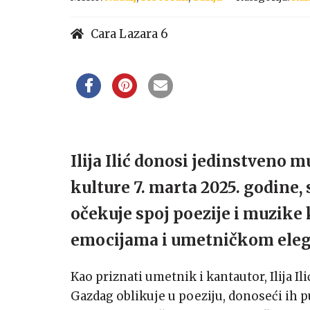
Cara Lazara 6
Ilija Ilić donosi jedinstveno 
kulture 7. marta 2025. godine,
očekuje spoj poezije i muzike
emocijama i umetničkom eleg
Kao priznati umetnik i kantautor, Ilija I
Gazdag oblikuje u poeziju, donoseći ih pu