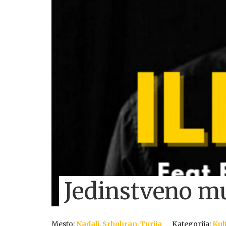
Jedinstveno mu
Mesto:
Nadalj
,
Srbobran
,
Turija
Kategorija:
Kul