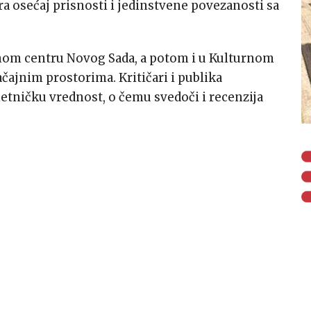
ra osećaj prisnosti i jedinstvene povezanosti sa
nom centru Novog Sada, a potom i u Kulturnom
čajnim prostorima. Kritičari i publika
etničku vrednost, o čemu svedoči i recenzija