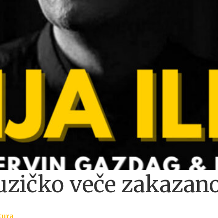
zičko veče zakazano
tura