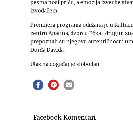
pesma nosi priču, a emocija izvedbe stva
izvođačem.
Premijera programa održana je u Kultur
centru Apatina, dvorcu Ečka i drugim zna
prepoznali su njegovu autentičnost i um
Đorđa Davida.
Ulaz na događaj je slobodan.
Facebook Komentari