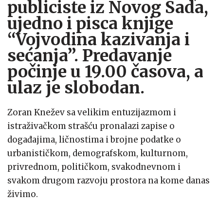
publiciste iz Novog Sada,
ujedno i pisca knjige
“Vojvodina kazivanja i
sećanja”. Predavanje
počinje u 19.00 časova, a
ulaz je slobodan.
Zoran Knežev sa velikim entuzijazmom i
istraživačkom strašću pronalazi zapise o
događajima, ličnostima i brojne podatke o
urbanističkom, demografskom, kulturnom,
privrednom, političkom, svakodnevnom i
svakom drugom razvoju prostora na kome danas
živimo.