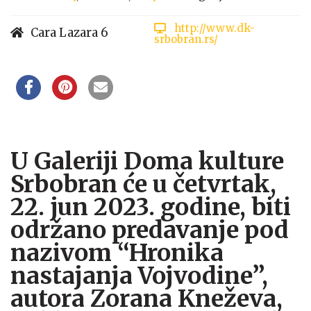
http://www.dk-
Cara Lazara 6
srbobran.rs/
U Galeriji Doma kulture
Srbobran će u četvrtak,
22. jun 2023. godine, biti
održano predavanje pod
nazivom “Hronika
nastajanja Vojvodine”,
autora Zorana Kneževa,