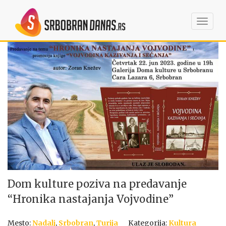
Toggl
navig
Dom kulture poziva na predavanje
“Hronika nastajanja Vojvodine”
Mesto:
Nadalj
,
Srbobran
,
Turija
Kategorija:
Kultura