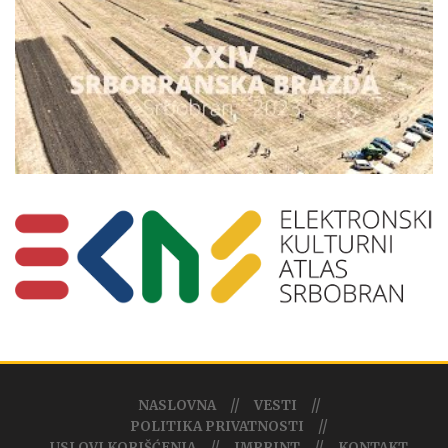
NASLOVNA
VESTI
POLITIKA PRIVATNOSTI
USLOVI KORIŠĆENJA
IMPRINT
KONTAKT