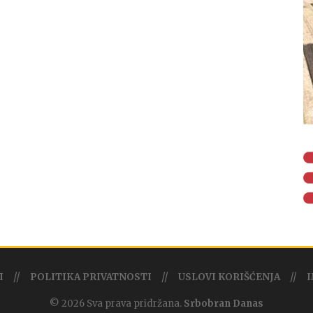
I
POLITIKA PRIVATNOSTI
USLOVI KORIŠĆENJA
I
© 2026 Sva prava pridržana.
Srbobran Danas