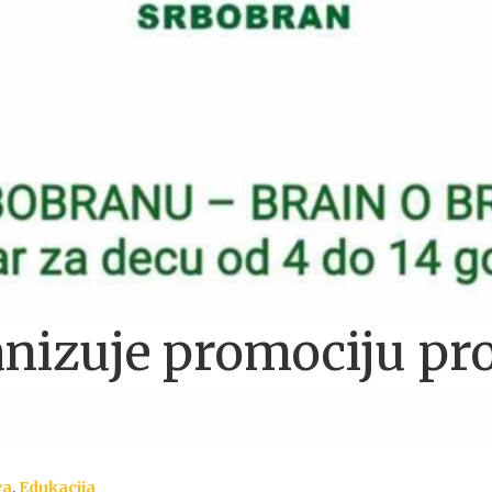
ganizuje promociju 
ca
,
Edukacija