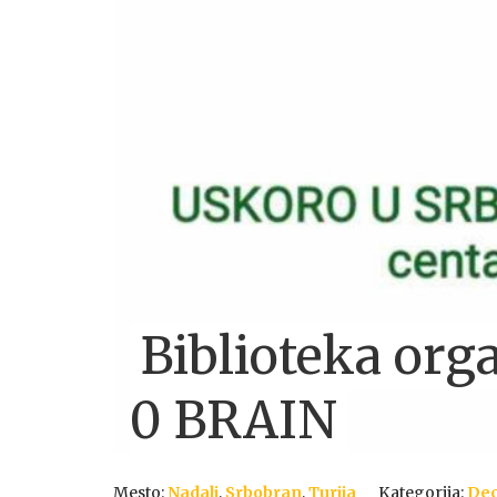
Biblioteka or
0 BRAIN
Mesto:
Nadalj
,
Srbobran
,
Turija
Kategorija:
De