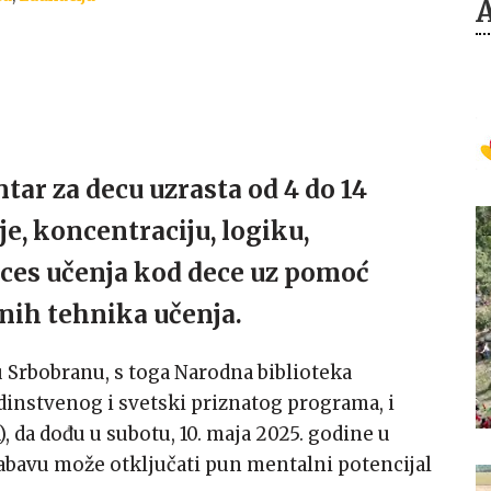
ar za decu uzrasta od 4 do 14
je, koncentraciju, logiku,
ces učenja kod dece uz роmоć
nih tehnika učenjа.
 Srbobranu, s toga Narodna biblioteka
instvenog i svetski priznatog programa, i
, da dođu u subotu, 10. maja 2025. godine u
 zabavu može otključati pun mentalni potencijal