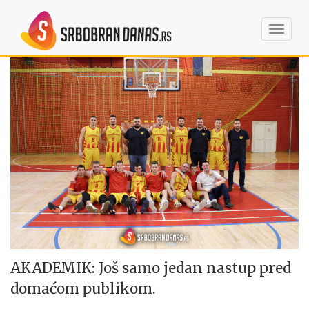
Toggl
navig
AKADEMIK: Još samo jedan nastup pred
domaćom publikom.