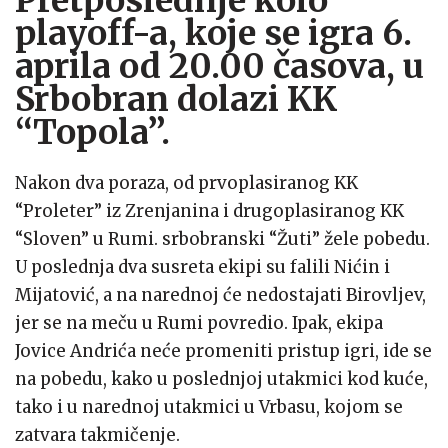
Pretposlednje kolo
playoff-a, koje se igra 6.
aprila od 20.00 časova, u
Srbobran dolazi KK
“Topola”.
Nakon dva poraza, od prvoplasiranog KK
“Proleter” iz Zrenjanina i drugoplasiranog KK
“Sloven” u Rumi. srbobranski “Žuti” žele pobedu.
U poslednja dva susreta ekipi su falili Nićin i
Mijatović, a na narednoj će nedostajati Birovljev,
jer se na meču u Rumi povredio. Ipak, ekipa
Jovice Andrića neće promeniti pristup igri, ide se
na pobedu, kako u poslednjoj utakmici kod kuće,
tako i u narednoj utakmici u Vrbasu, kojom se
zatvara takmičenje.