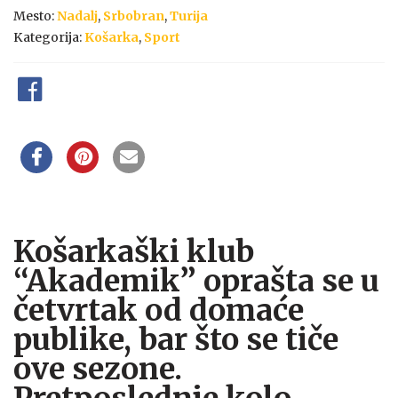
Mesto:
Nadalj
,
Srbobran
,
Turija
Kategorija:
Košarka
,
Sport
Košarkaški klub
“Akademik” oprašta se u
četvrtak od domaće
publike, bar što se tiče
ove sezone.