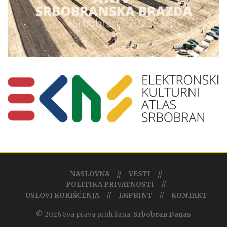
NASLOVNA
VESTI
POLITIKA PRIVATNOSTI
USLOVI KORIŠĆENJA
IMPRINT
KONTAKT
© 2026 Sva prava pridržana.
Srbobran Danas